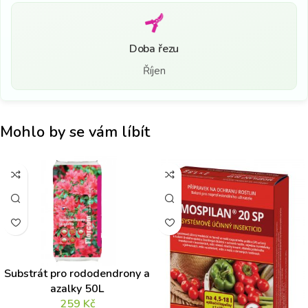
Doba řezu
Říjen
Mohlo by se vám líbít
Substrát pro rododendrony a
azalky 50L
259
Kč