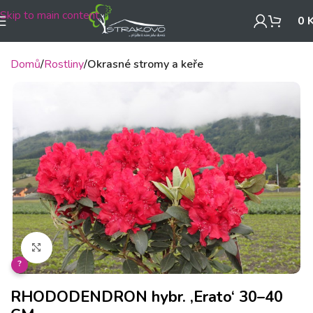
Skip to main content
0
Domů
Rostliny
Okrasné stromy a keře
Klikněte pro zvětšení
?
RHODODENDRON hybr. ‚Erato‘ 30–40