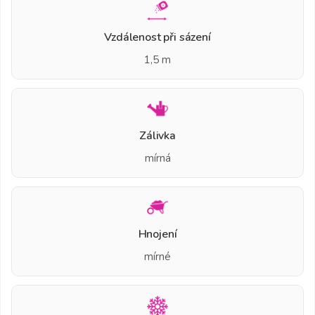
Vzdálenost při sázení
1,5 m
Zálivka
mírná
Hnojení
mírné