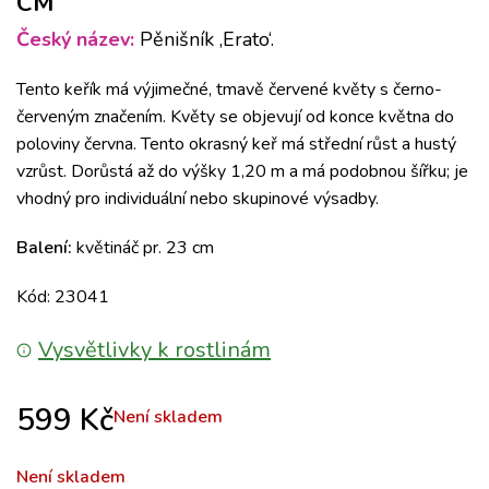
CM
Český název:
Pěnišník ‚Erato‘.
Tento keřík má výjimečné, tmavě červené květy s černo-
červeným značením.
Květy se objevují od konce května do
poloviny června.
Tento okrasný keř má střední růst a hustý
vzrůst.
Dorůstá až do výšky 1,20 m a má podobnou šířku;
je
vhodný pro individuální nebo skupinové výsadby.
Balení:
květináč pr. 23 cm
Kód: 23041
Vysvětlivky k rostlinám
599
Kč
Není skladem
Není skladem