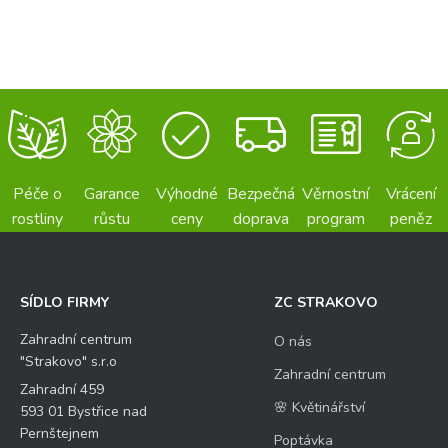
Péče o
Garance
Výhodné
Bezpečná
Věrnostní
Vrácení
rostliny
růstu
ceny
doprava
program
peněz
SÍDLO FIRMY
ZC STRAKOVO
Zahradní centrum
O nás
"Strakovo" s.r.o
Zahradní centrum
Zahradní 459
🌸 Květinářství
593 01 Bystřice nad
Pernštejnem
Poptávka