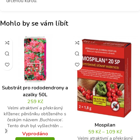
drcenou kůrou.
Mohlo by se vám líbít
Substrát pro rododendrony a
azalky 50L
259
Kč
Velmi atraktivní a překrásný
kříženec pěnišníku obtíženého s
českým názvem ‚Buchlovice‘.
Mospilan
Tento druh byl vyšlechtěn ...
59
Kč
–
109
Kč
Vyprodáno
Velmi atraktivní a překrásný