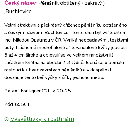
Český název:
Pěnišník obtížený ( zakrslý )
‚Buchlovice‘
Velmi atraktivní a překrásný kříženec
pěnišníku obtíženého
s českým názvem ‚Buchlovice‘.
Tento druh byl vyšlechtěn
Ing. Miladou Opatrnou v ČR.
Vyniká
neopadavými, lesklými
listy.
Nádherné modrofialové až levandulové květy jsou asi
3 až 4 cm široké a objevují se ve velkém množství již
začátkem května na období 2-3 týdnů. Jedná se o pomalu
rostoucí
kultivar zakrslých pěnišníků
a v dospělosti
dosahuje tento keř výšky a šířky jednoho metru.
Balení:
kontejner C2L, v. 20-25
Kód: 89561
Vysvětlivky k rostlinám