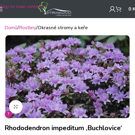
Skip to main content
0
Domů
Rostliny
Okrasné stromy a keře
Klikněte pro zvětšení
?
Rhododendron impeditum ‚Buchlovice‘