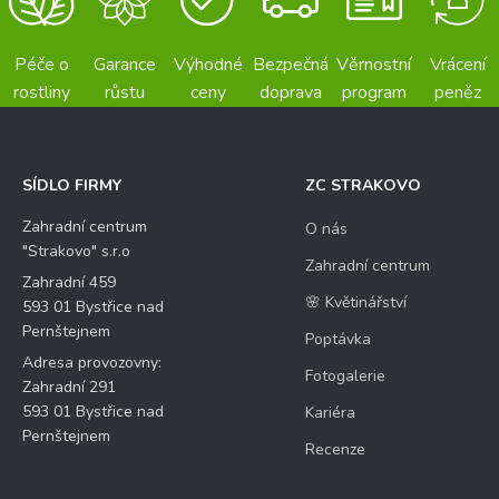
Péče o
Garance
Výhodné
Bezpečná
Věrnostní
Vrácení
rostliny
růstu
ceny
doprava
program
peněz
SÍDLO FIRMY
ZC STRAKOVO
Zahradní centrum
O nás
"Strakovo" s.r.o
Zahradní centrum
Zahradní 459
🌸 Květinářství
593 01 Bystřice nad
Pernštejnem
Poptávka
Adresa provozovny:
Fotogalerie
Zahradní 291
593 01 Bystřice nad
Kariéra
Pernštejnem
Recenze