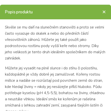
Popis produktu
Skvěle se mu daří na slunečném stanovišti a proto se velmi
často vysazuje do skalek a nebo do předních částí
vřesovištních záhonů. Můžete jej také použít jako
podrostovou rostlinu pody vyšší keře nebo stromy. Díky
jeho velikosti je tento druh ideálním společníkem do malých
zahrádek.
Můžete jej vysadit na plné slunce i do stínu či polostínu,
každopádně je vždy dobré jej zamulčovat. Kořeny rostou
mělce a nadále se rozrůstají pod povrchem země do stran,
kde hledají živiny = nikdy jej nesázejte příliš hluboko. Půdu
potřebuje kyselou (pH 4,5-5,5), bohatou na živiny, chladnou
a neustále vlhkou. Ideální směs ke kořenům je rašelina
smíchaná s lehkou zahradní zemí, zasypaná tlejícím listím či