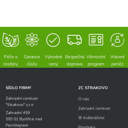
Péče o
Garance
Výhodné
Bezpečná
Věrnostní
Vrácení
rostliny
růstu
ceny
doprava
program
peněz
SÍDLO FIRMY
ZC STRAKOVO
Zahradní centrum
O nás
"Strakovo" s.r.o
Zahradní centrum
Zahradní 459
🌸 Květinářství
593 01 Bystřice nad
Pernštejnem
Poptávka