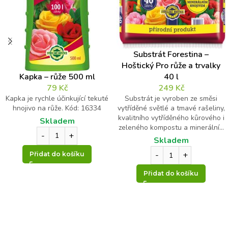
Kontrolní otázka
*
Substrát Forestina –
Hoštický Pro růže a trvalky
7
Kapka – růže 500 ml
40 l
*
79
Kč
249
Kč
15
Kapka je rychle účinkující tekuté
Substrát je vyroben ze směsi
hnojivo na růže. Kód: 16334
vytříděné světlé a tmavé rašeliny,
=
kvalitního vytříděného kůrového i
Skladem
zeleného kompostu a minerální...
Skladem
Přidat do košíku
Přidat do košíku
Odeslat