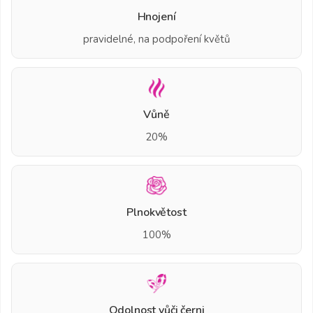
Hnojení
pravidelné, na podpoření květů
Vůně
20%
Plnokvětost
100%
Odolnost vůči černi