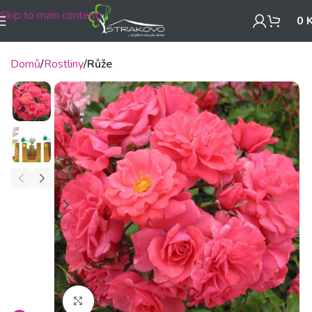
Skip to main content
0
Domů
Rostliny
Růže
Klikněte pro zvětšení