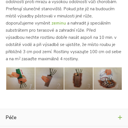
odolností proti mrazu a vysokou odolností vůči chorobám.
Preferují slunečné stanoviště.
Pokud jste již na budoucím
místě výsadby pěstovali v minulosti jiné růže,
doporučujeme vyměnit
zeminu
a nahradit ji speciálním
substrátem pro terasové a zahradní růže.
Před
výsadbou nechte rostlinu dobře nasát aspoň na 10 min. v
odstáté vodě a při výsadbě se ujistěte, že místo roubu je
přibližně 3 cm pod zemí. Rostliny vysazujte 100 cm od sebe
a na m
zasaďte maximálně 4 rostliny.
2
Péče