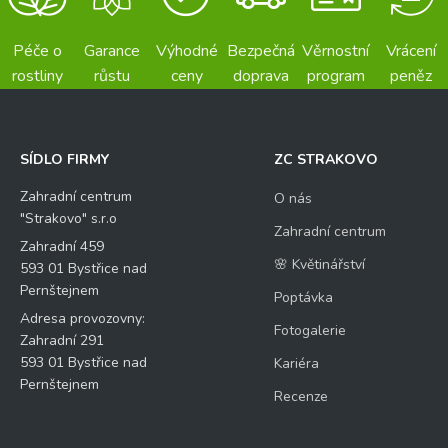
*
4 větvičky čerstvého citronového tymiánu
d
o
sušený česnek
Péče o
Garance
Výhodné
Bezpečná
Věrnostní
Vrácení
t
sůl, pepř – podle chuti
rostliny
růstu
ceny
doprava
program
peněz
a
Váš dotaz
*
Příprava
z
SÍDLO FIRMY
ZC STRAKOVO
Zahradní centrum
O nás
"Strakovo" s.r.o
Zahradní centrum
Zahradní 459
🌸 Květinářství
Kontrolní otázka
*
593 01 Bystřice nad
Pernštejnem
Poptávka
Adresa provozovny:
Fotogalerie
6
Zahradní 291
*
593 01 Bystřice nad
Kariéra
Pernštejnem
15
Recenze
=