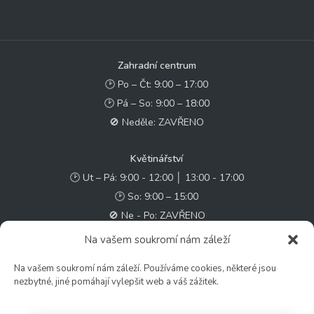
Zahradní centrum
🕑 Po – Čt: 9:00 – 17:00
🕑 Pá – So: 9:00 – 18:00
🚫 Neděle: ZAVŘENO
Květinářství
🕑 Ut – Pá: 9:00 - 12:00 │ 13:00 - 17:00
🕑 So: 9:00 – 15:00
🚫 Ne - Po: ZAVŘENO
Na vašem soukromí nám záleží
Rychlý kontakt:
Na vašem soukromí nám záleží. Používáme cookies, některé jsou
✉️ e-shop@zcstrakovo.cz
nezbytné, jiné pomáhají vylepšit web a váš zážitek.
Sledujte nás: