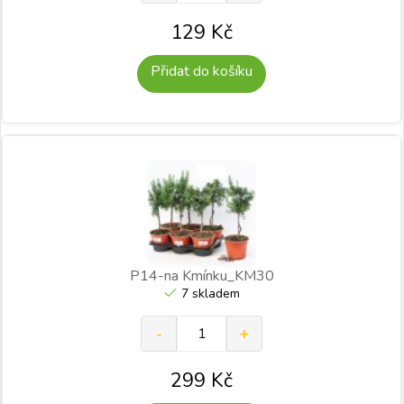
129
Kč
Přidat do košíku
P14-na Kmínku_KM30
7 skladem
299
Kč