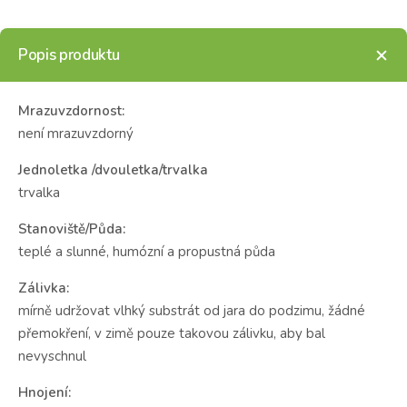
Popis produktu
Mrazuvzdornost:
není mrazuvzdorný
Jednoletka /dvouletka/trvalka
trvalka
Stanoviště/Půda:
teplé a slunné, humózní a propustná půda
Zálivka:
mírně udržovat vlhký substrát od jara do podzimu, žádné
přemokření, v zimě pouze takovou zálivku, aby bal
nevyschnul
Hnojení: