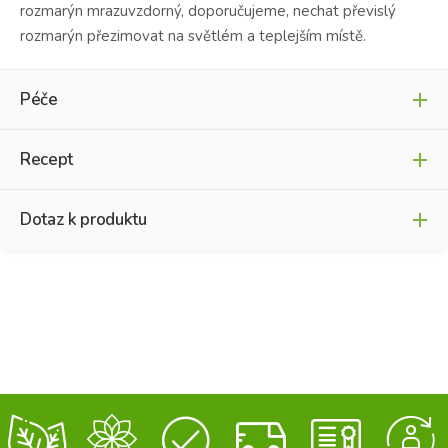
rozmarýn mrazuvzdorný, doporučujeme, nechat převislý
rozmarýn přezimovat na světlém a teplejším místě.
Péče
Recept
Dotaz k produktu
Kuřecí stehýnka na rozmarýnu
Přísady
4 kuřecí stehýnka ( a´350 gr )
Jméno
*
4 čajové lžíce sušeného rozmarýnu
2 – 3 lžíce másla
750 g brambor
Křestní jméno
Příjmení
olivový olej extra vergine
E-mail
*
*
4 větvičky čerstvého rozmarýnu