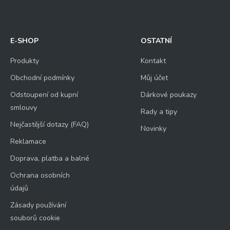
E-SHOP
OSTATNÍ
Odeslat
Produkty
Kontakt
Obchodní podmínky
Můj účet
Odstoupení od kupní
Dárkové poukazy
smlouvy
Rady a tipy
Nejčastější dotazy (FAQ)
Novinky
Reklamace
Doprava, platba a balné
Ochrana osobních
údajů
Zásady používání
souborů cookie