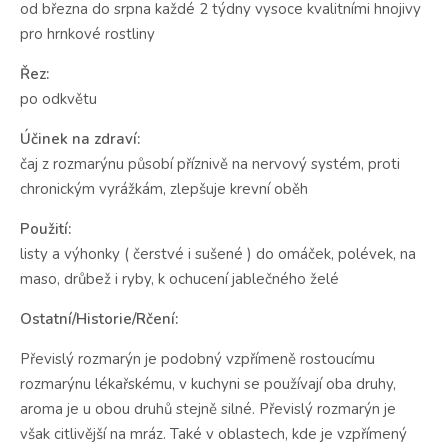
od března do srpna každé 2 týdny vysoce kvalitními hnojivy
pro hrnkové rostliny
Řez:
po odkvětu
Účinek na zdraví:
čaj z rozmarýnu působí příznivě na nervový systém, proti
chronickým vyrážkám, zlepšuje krevní oběh
Použití:
listy a výhonky ( čerstvé i sušené ) do omáček, polévek, na
maso, drůbež i ryby, k ochucení jablečného želé
Ostatní/Historie/Rčení:
Převislý rozmarýn je podobný vzpřímeně rostoucímu
rozmarýnu lékařskému, v kuchyni se používají oba druhy,
aroma je u obou druhů stejně silné. Převislý rozmarýn je
však citlivější na mráz. Také v oblastech, kde je vzpřímený