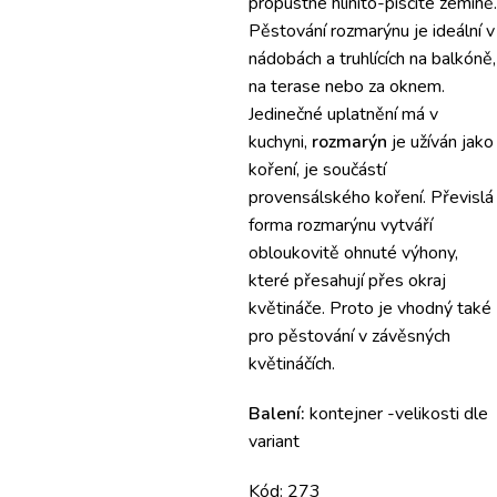
propustné hlinito-písčité zemině.
Pěstování rozmarýnu je ideální v
nádobách a truhlících na balkóně,
na terase nebo za oknem.
Jedinečné uplatnění má v
kuchyni,
rozmarýn
je užíván jako
koření, je součástí
provensálského koření. Převislá
forma rozmarýnu vytváří
obloukovitě ohnuté výhony,
které přesahují přes okraj
květináče. Proto je vhodný také
pro pěstování v závěsných
květináčích.
Balení:
kontejner -velikosti dle
variant
Kód: 273