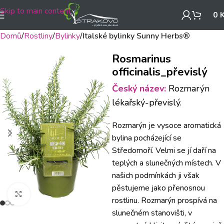
Skip to main content
0
Domů
Rostliny
Bylinky
Italské bylinky Sunny Herbs®
Rosmarinus
officinalis_převislý
Český název:
Rozmarýn
lékařský-převislý.
Rozmarýn je vysoce aromatická
bylina pocházející se
Středomoří. Velmi se jí daří na
teplých a slunečných místech. V
našich podmínkách ji však
pěstujeme jako přenosnou
Klikněte pro zvětšení
rostlinu. Rozmarýn prospívá na
slunečném stanovišti, v