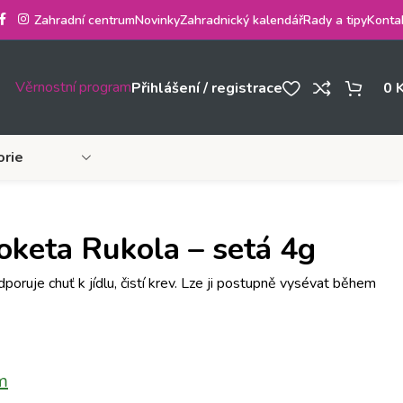
Zahradní centrum
Novinky
Zahradnický kalendář
Rady a tipy
Konta
Věrnostní program
Přihlášení / registrace
0
orie
keta Rukola – setá 4g
oruje chuť k jídlu, čistí krev. Lze ji postupně vysévat během
m