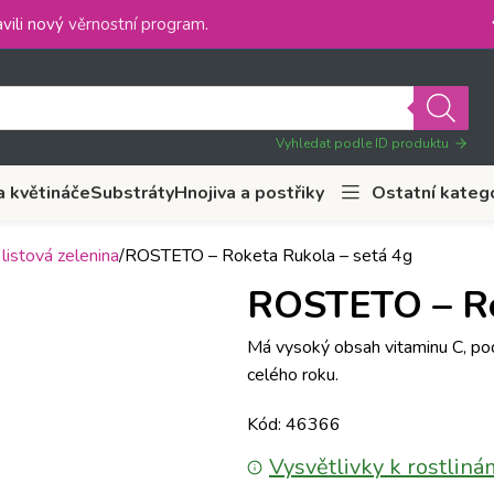
vili nový
věrnostní program
.
Vyhledat podle ID produktu
a květináče
Substráty
Hnojiva a postřiky
Ostatní kateg
 listová zelenina
ROSTETO – Roketa Rukola – setá 4g
ROSTETO – Ro
Má vysoký obsah vitaminu C, podp
celého roku.
Kód: 46366
Vysvětlivky k rostliná