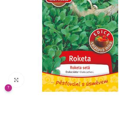
Klikněte pro zvětšení
?