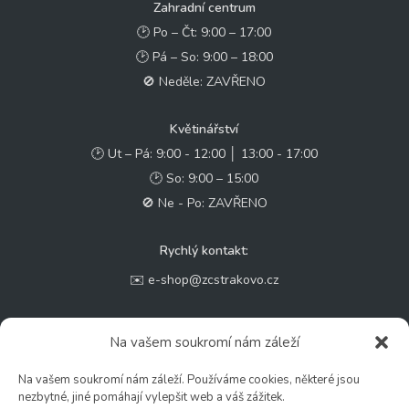
Zahradní centrum
🕑 Po – Čt: 9:00 – 17:00
🕑 Pá – So: 9:00 – 18:00
🚫 Neděle: ZAVŘENO
Květinářství
🕑 Ut – Pá: 9:00 - 12:00 │ 13:00 - 17:00
🕑 So: 9:00 – 15:00
🚫 Ne - Po: ZAVŘENO
Rychlý kontakt:
✉️ e-shop@zcstrakovo.cz
Sledujte nás:
Na vašem soukromí nám záleží
Na vašem soukromí nám záleží. Používáme cookies, některé jsou
nezbytné, jiné pomáhají vylepšit web a váš zážitek.