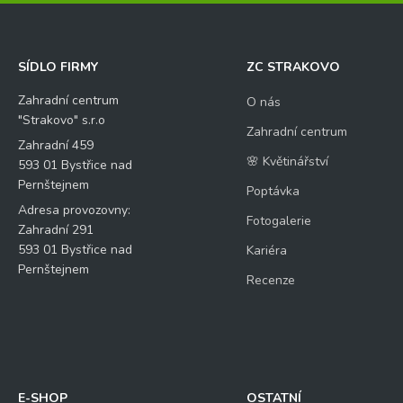
á
š
CHYTRÝ TRIK pro každoroční sklizeň:
d
o
SÍDLO FIRMY
ZC STRAKOVO
t
a
Zahradní centrum
O nás
z
"Strakovo" s.r.o
Zahradní centrum
Zahradní 459
🌸 Květinářství
Kontrolní otázka
*
593 01 Bystřice nad
Pernštejnem
Poptávka
Adresa provozovny:
Fotogalerie
7
Zahradní 291
+
593 01 Bystřice nad
Kariéra
Pernštejnem
15
Recenze
=
E-SHOP
OSTATNÍ