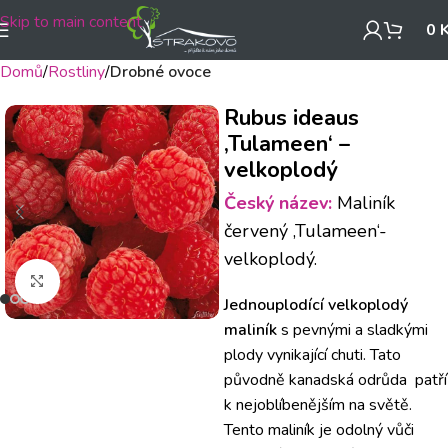
Skip to main content
0
Domů
Rostliny
Drobné ovoce
Rubus ideaus
‚Tulameen‘ –
velkoplodý
Český název:
Maliník
červený ‚Tulameen‘-
velkoplodý.
Klikněte pro zvětšení
Jednouplodící velkoplodý
maliník
s pevnými a sladkými
plody vynikající chuti. Tato
původně kanadská odrůda patří
k nejoblíbenějším na světě.
Tento maliník je odolný vůči