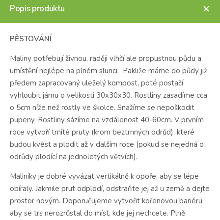
Popis produktu
PĚSTOVÁNÍ
Maliny potřebují živnou, raději vlhčí ale propustnou půdu a
umístění nejlépe na plném slunci. Pakliže máme do půdy již
předem zapracovaný uleželý kompost, poté postačí
vyhloubit jámu o velikosti 30x30x30. Rostliny zasadíme cca
o 5cm níže než rostly ve školce. Snažíme se nepoškodit
pupeny. Rostliny sázíme na vzdálenost 40-60cm. V prvním
roce vytvoří trnité pruty (krom beztrnných odrůd), které
budou kvést a plodit až v dalším roce (pokud se nejedná o
odrůdy plodící na jednoletých větvích).
Maliníky je dobré vyvázat vertikálně k opoře, aby se lépe
obíraly. Jakmile prut odplodí, odstraňte jej až u země a dejte
prostor novým. Doporučujeme vytvořit kořenovou bariéru,
aby se trs nerozrůstal do míst, kde jej nechcete. Plně