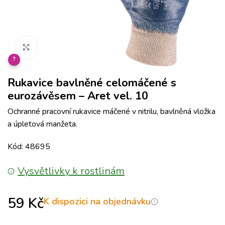
Klikněte pro zvětšení
?
Rukavice bavlněné celomáčené s
eurozávěsem – Aret vel. 10
Ochranné pracovní rukavice máčené v nitrilu, bavlněná vložka
a úpletová manžeta.
Kód: 48695
Vysvětlivky k rostlinám
59
Kč
K dispozici na objednávku