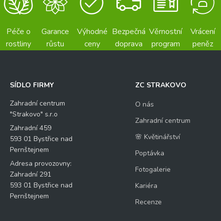
Péče o
Garance
Výhodné
Bezpečná
Věrnostní
Vrácení
rostliny
růstu
ceny
doprava
program
peněz
SÍDLO FIRMY
ZC STRAKOVO
Zahradní centrum
O nás
"Strakovo" s.r.o
Zahradní centrum
Zahradní 459
🌸 Květinářství
593 01 Bystřice nad
Pernštejnem
Poptávka
Adresa provozovny:
Fotogalerie
Zahradní 291
593 01 Bystřice nad
Kariéra
Pernštejnem
Recenze