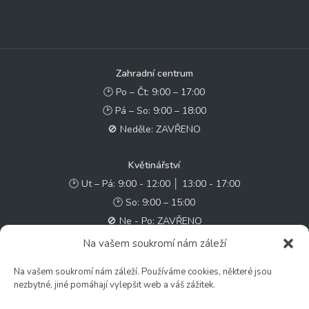
Zahradní centrum
🕑 Po – Čt: 9:00 – 17:00
🕑 Pá – So: 9:00 – 18:00
🚫 Neděle: ZAVŘENO
Květinářství
🕑 Ut – Pá: 9:00 - 12:00 │ 13:00 - 17:00
🕑 So: 9:00 – 15:00
🚫 Ne - Po: ZAVŘENO
Na vašem soukromí nám záleží
Rychlý kontakt:
Na vašem soukromí nám záleží. Používáme cookies, některé jsou
✉️ e-shop@zcstrakovo.cz
nezbytné, jiné pomáhají vylepšit web a váš zážitek.