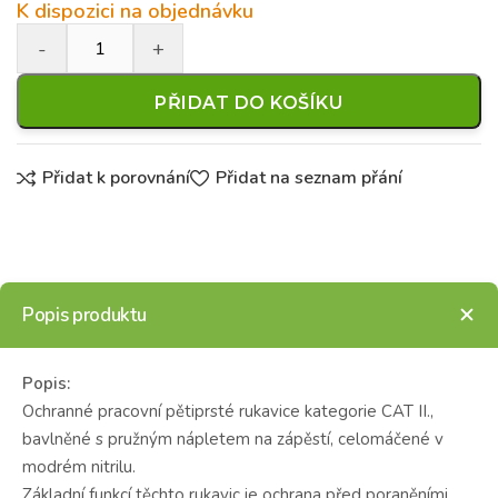
K dispozici na objednávku
PŘIDAT DO KOŠÍKU
Přidat k porovnání
Přidat na seznam přání
Popis produktu
Popis:
Ochranné pracovní pětiprsté rukavice kategorie CAT II.,
bavlněné s pružným nápletem na zápěstí, celomáčené v
modrém nitrilu.
Základní funkcí těchto rukavic je ochrana před poraněními,