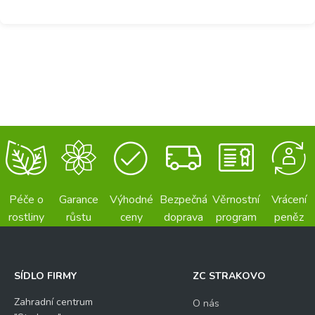
Péče o
Garance
Výhodné
Bezpečná
Věrnostní
Vrácení
rostliny
růstu
ceny
doprava
program
peněz
SÍDLO FIRMY
ZC STRAKOVO
Zahradní centrum
O nás