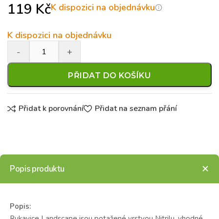
119
Kč
K dispozici na objednávku
K dispozici na objednávku
PŘIDAT DO KOŠÍKU
Přidat k porovnání
Přidat na seznam přání
Popis produktu
Popis:
Rukavice Landscape
jsou potažené vrstvou Nitrilu, vhodné