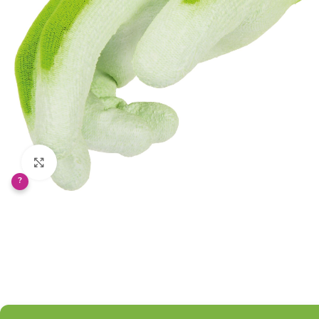
Klikněte pro zvětšení
?