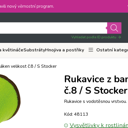
vili nový
věrnostní program
.
Vyhledat podle ID produktu
a květináče
Substráty
Hnojiva a postřiky
Ostatní kateg
ken velikost č.8 / S Stocker
Rukavice z ba
č.8 / S Stocker
Rukavice s vodotěsnou vrstvou.
Kód: 48113
Vysvětlivky k rostliná