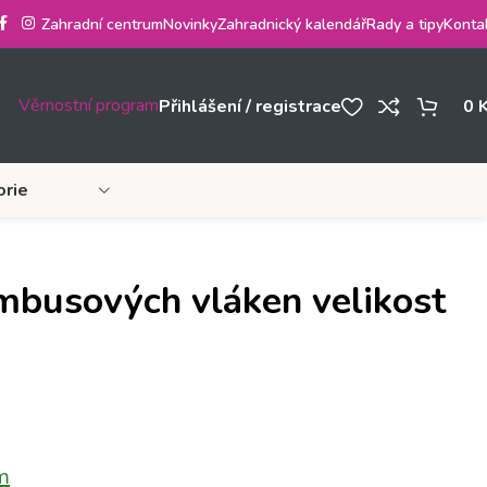
Zahradní centrum
Novinky
Zahradnický kalendář
Rady a tipy
Konta
Věrnostní program
Přihlášení / registrace
0
orie
mbusových vláken velikost
m