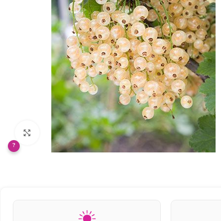
Klikněte pro zvětšení
?