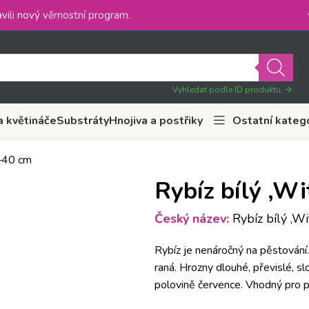
vili nový
věrnostní program
.
Vyhledat podle ID produktu
a květináče
Substráty
Hnojiva a postřiky
Ostatní kateg
0–40 cm
Rybíz bílý ‚W
Český název:
Rybíz bílý ‚Wi
Rybíz je nenáročný na pěstování. 
raná. Hrozny dlouhé, převislé, slo
polovině července. Vhodný pro p