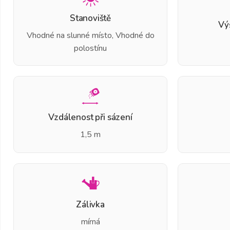
Stanoviště
Vý
Vhodné na slunné místo, Vhodné do
polostínu
Vzdálenost při sázení
1,5 m
Zálivka
mírná