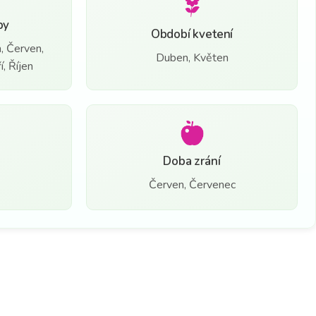
by
Období kvetení
, Červen,
Duben, Květen
, Říjen
Doba zrání
Červen, Červenec