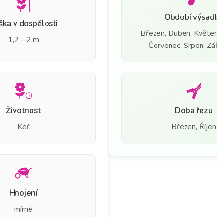
Období výsad
ška v dospělosti
Březen, Duben, Květen
1,2 - 2 m
Červenec, Srpen, Září
Životnost
Doba řezu
Keř
Březen, Říjen
Hnojení
mírné