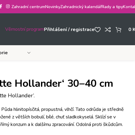
Zahradní centrum
Novinky
Zahradnický kalendář
Rady a tipy
Konta
Věrnostní program
Přihlášení / registrace
0
orie
itte Hollander‘ 30–40 cm
tte Hollander‘.
Půda hlinitopísčitá, propustná, vlhčí. Tato odrůda je středně
žené z větších bobulí, bílé, chuť sladkokyselá. Sklízí se v
římý konzum a k dalšímu zpracování. Odolná proti škůdcům.