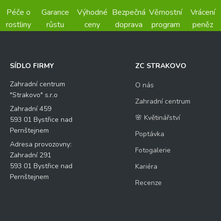
Péče o
Garance
Výhodné
Bezpečná
Věrnostní
Vrácení
rostliny
růstu
ceny
doprava
program
peněz
SÍDLO FIRMY
ZC STRAKOVO
Zahradní centrum
O nás
"Strakovo" s.r.o
Zahradní centrum
Zahradní 459
🌸 Květinářství
593 01 Bystřice nad
Pernštejnem
Poptávka
Adresa provozovny:
Fotogalerie
Zahradní 291
593 01 Bystřice nad
Kariéra
Pernštejnem
Recenze