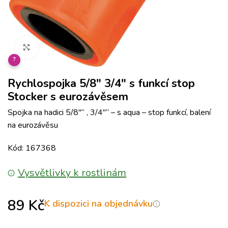
Klikněte pro zvětšení
?
Rychlospojka 5/8″ 3/4″ s funkcí stop
Stocker s eurozávěsem
Spojka na hadici 5/8″“ , 3/4″“ – s aqua – stop funkcí, balení
na eurozávěsu
Kód: 167368
Vysvětlivky k rostlinám
89
Kč
K dispozici na objednávku