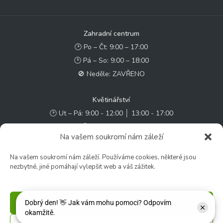
Zahradní centrum
🕑 Po – Čt: 9:00 – 17:00
🕑 Pá – So: 9:00 – 18:00
🚫 Neděle: ZAVŘENO
Květinářství
🕑 Ut – Pá: 9:00 - 12:00 │ 13:00 - 17:00
🕑 So: 9:00 – 15:00
Na vašem soukromí nám záleží
🚫 Ne - Po: ZAVŘENO
Na vašem soukromí nám záleží. Používáme cookies, některé jsou
Rychlý kontakt:
nezbytné, jiné pomáhají vylepšit web a váš zážitek.
✉️ e-shop@zcstrakovo.cz
Příjmout
Sledujte nás: