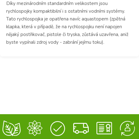
Díky mezinárodním standardním velikostem jsou
rychlospojky kompaktibilní i s ostatními vodními systémy.
Tato rychlospojka je opatřena navíc aquastopem (zpětná
klapka, která v případě, že na rychlospojku není napojen
nějaký postřikovač, pistole či tryska, zůstává uzavřena, aniž
byste vypínali zdroj vody - zabrání jejímu toku).