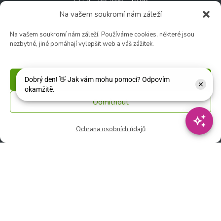
🚫 Neděle: ZAVŘENO
Na vašem soukromí nám záleží
Na vašem soukromí nám záleží. Používáme cookies, některé jsou
Květinářství
nezbytné, jiné pomáhají vylepšit web a váš zážitek.
🕑 Ut – Pá: 9:00 - 12:00 │ 13:00 - 17:00
🕑 So: 9:00 – 15:00
🚫 Ne - Po: ZAVŘENO
Příjmout
Odmítnout
Rychlý kontakt:
✉️ e-shop@zcstrakovo.cz
Ochrana osobních údajů
Sledujte nás:
© 2026 Zahradní centrum "Strakovo" s.r.o. – Všechna práva vyhrazena. |
Vytvořilo
inetio s. r. o.