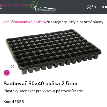
Skip to main content
0
Domů
Zahradnické potřeby
Kontejnery, Jiffy a ostatní plasty
Klikněte pro zvětšení
?
Sadbovač 30×40 buňka 2,5 cm
Plastový sadbovač pro výsev a pěstování rostlin.
Kód: 47655