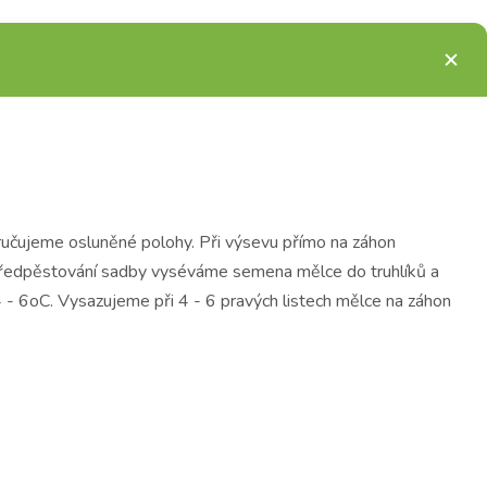
poručujeme osluněné polohy. Při výsevu přímo na záhon
předpěstování sadby vyséváme semena mělce do truhlíků a
4 - 6oC. Vysazujeme při 4 - 6 pravých listech mělce na záhon