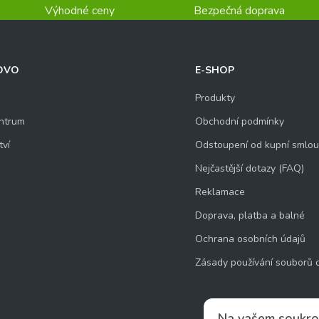
Výhodné ceny
Bezpečná doprava
OVO
E-SHOP
Produkty
ntrum
Obchodní podmínky
tví
Odstoupení od kupní smlo
Nejčastější dotazy (FAQ)
Reklamace
Doprava, platba a balné
Ochrana osobních údajů
Zásady používání souborů 
Na vašem soukro