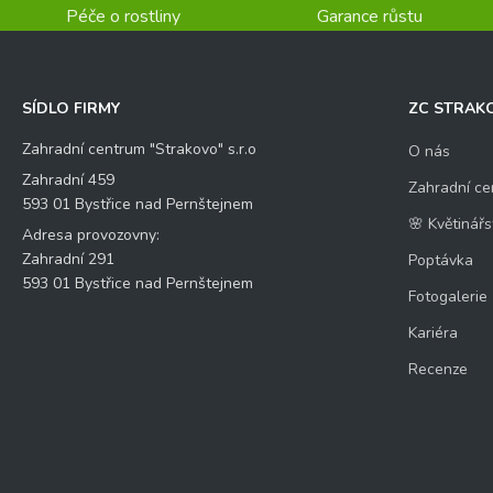
Péče o rostliny
Garance růstu
SÍDLO FIRMY
ZC STRAK
Zahradní centrum "Strakovo" s.r.o
O nás
Zahradní 459
Zahradní ce
593 01 Bystřice nad Pernštejnem
🌸 Květinářs
Adresa provozovny:
Zahradní 291
Poptávka
593 01 Bystřice nad Pernštejnem
Fotogalerie
Kariéra
Recenze