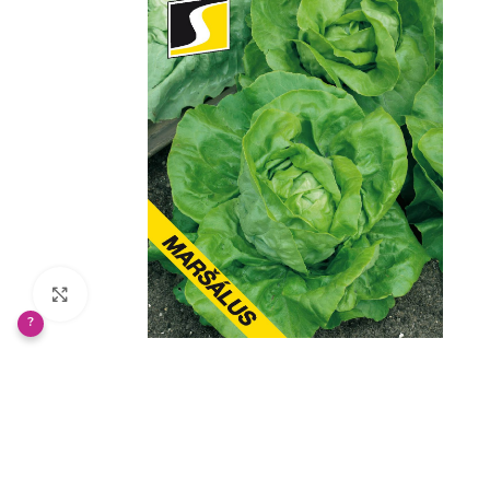
Klikněte pro zvětšení
?