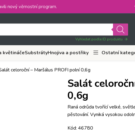
vili nový
věrnostní program
.
Vyhledat podle ID produktu
a květináče
Substráty
Hnojiva a postřiky
Ostatní kateg
Salát celoroční – Maršálus PROFI polní 0,6g
Salát celoroč
0,6g
Raná odrůda tvořící velké, světle
pěstování. Vyniká vysokou odolno
Kód: 46780