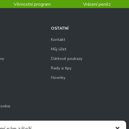
Věrnostní program
Vrácení peněz
OSTATNÍ
Kontakt
Můj účet
uvy
Dárkové poukazy
Rady a tipy
Novinky
cookie
mí nám záleží