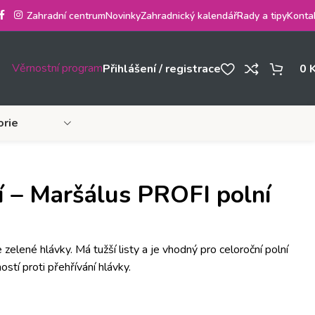
Zahradní centrum
Novinky
Zahradnický kalendář
Rady a tipy
Konta
Věrnostní program
Přihlášení / registrace
0
orie
ní – Maršálus PROFI polní
 zelené hlávky. Má tužší listy a je vhodný pro celoroční polní
stí proti přehřívání hlávky.