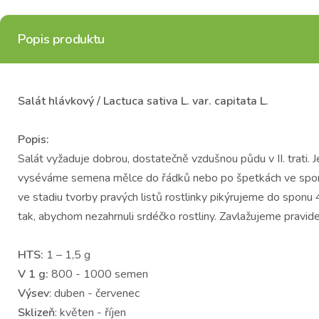
Popis produktu
Salát hlávkový / Lactuca sativa L. var. capitata L.
Popis:
Salát vyžaduje dobrou, dostatečně vzdušnou půdu v II. trati.
vyséváme semena mělce do řádků nebo po špetkách ve sponu 
ve stadiu tvorby pravých listů rostlinky pikýrujeme do sponu
tak, abychom nezahrnuli srdéčko rostliny. Zavlažujeme pravi
HTS:
1 – 1,5 g
V 1 g:
800 - 1000 semen
Výsev
: duben - červenec
Sklizeň
: květen - říjen