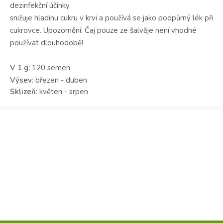
dezinfekční účinky,
snižuje hladinu cukru v krvi a používá se jako podpůrný lék při
cukrovce. Upozornění: Čaj pouze ze šalvěje není vhodné
používat dlouhodobě!
V 1 g:
120 semen
Výsev
: březen - duben
Sklizeň
: květen - srpen