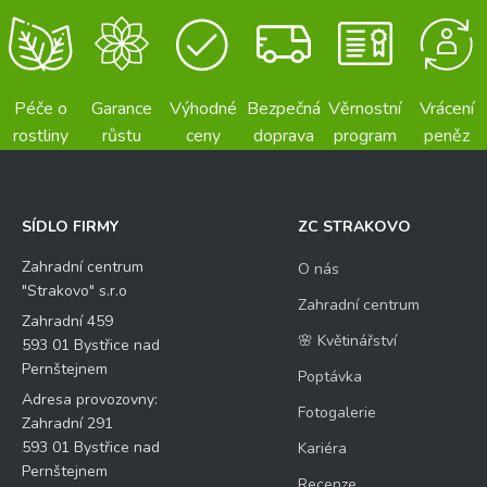
Péče o
Garance
Výhodné
Bezpečná
Věrnostní
Vrácení
rostliny
růstu
ceny
doprava
program
peněz
SÍDLO FIRMY
ZC STRAKOVO
Zahradní centrum
O nás
"Strakovo" s.r.o
Zahradní centrum
Zahradní 459
🌸 Květinářství
593 01 Bystřice nad
Pernštejnem
Poptávka
Adresa provozovny:
Fotogalerie
Zahradní 291
593 01 Bystřice nad
Kariéra
Pernštejnem
Recenze