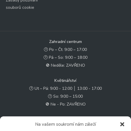
Zásady používání
souborů cookie
Zahradní centrum
🕑 Po – Čt: 9:00 – 17:00
🕑 Pá – So: 9:00 – 18:00
🚫 Neděle: ZAVŘENO
Květinářství
🕑 Ut – Pá: 9:00 - 12:00 │ 13:00 - 17:00
🕑 So: 9:00 – 15:00
🚫 Ne - Po: ZAVŘENO
Rychlý kontakt:
Na vašem soukromí nám záleží
✉️ e-shop@zcstrakovo.cz