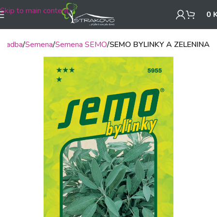
Skip to main content
0
, sadba
Semena
Semena SEMO
SEMO BYLINKY A ZELENINA