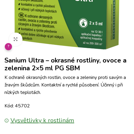
Klikněte pro zvětšení
?
Sanium Ultra – okrasné rostliny, ovoce a
zelenina 2×5 ml PG SBM
K ochraně okrasných rostlin, ovoce a zeleniny proti savým a
žravým škůdcům. Kontaktní a rychlé působení. Účinný i při
nízkých teplotách.
Kód: 45702
Vysvětlivky k rostlinám