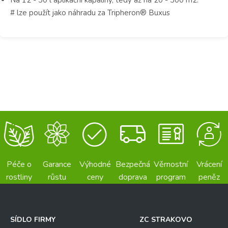
# lze použít jako náhradu za Tripheron® Buxus
Péče o
Garance
Výhodné
Bezpečná
Věrnostní
Vrácení
rostliny
růstu
ceny
doprava
program
peněz
SÍDLO FIRMY
ZC STRAKOVO