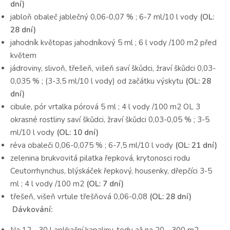
dní)
jabloň obaleč jablečný 0,06-0,07 % ; 6-7 ml/10 l vody
(OL:
28 dní)
jahodník květopas jahodníkový 5 ml ; 6 l vody /100 m2 před
květem
jádroviny, slivoň, třešeň, višeň saví škůdci, žraví škůdci 0,03-
0,035 % ; (3-3,5 ml/10 l vody) od začátku výskytu
(OL: 28
dní)
cibule, pór vrtalka pórová 5 ml ; 4 l vody /100 m2 OL 3
okrasné rostliny saví škůdci, žraví škůdci 0,03-0,05 % ; 3-5
ml/10 l vody
(OL: 10 dní)
réva obaleči 0,06-0,075 % ; 6-7,5 ml/10 l vody
(OL: 21 dní)
zelenina brukvovitá pilatka řepková, krytonosci rodu
Ceutorrhynchus, blýskáček řepkový, housenky, dřepčíci 3-5
ml ; 4 l vody /100 m2
(OL: 7 dní)
třešeň, višeň vrtule třešňová 0,06-0,08
(OL: 28 dní)
Dávkování:
Na 12 - 30 l aplikační kapaliny, tedy až na 20 - 300 m2.