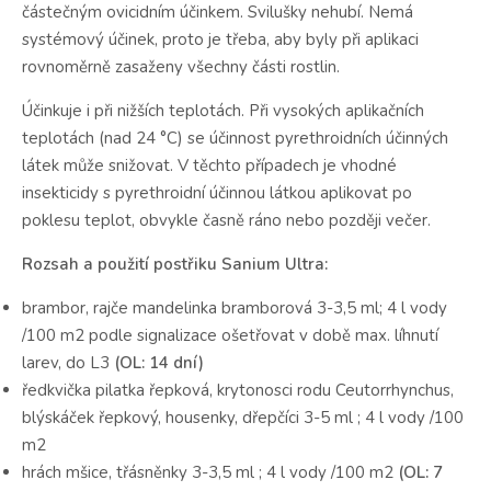
částečným ovicidním účinkem. Svilušky nehubí. Nemá
systémový účinek, proto je třeba, aby byly při aplikaci
rovnoměrně zasaženy všechny části rostlin.
Účinkuje i při nižších teplotách. Při vysokých aplikačních
teplotách (nad 24 °C) se účinnost pyrethroidních účinných
látek může snižovat. V těchto případech je vhodné
insekticidy s pyrethroidní účinnou látkou aplikovat po
poklesu teplot, obvykle časně ráno nebo později večer.
Rozsah a použití postřiku Sanium Ultra:
brambor, rajče mandelinka bramborová 3-3,5 ml; 4 l vody
/100 m2 podle signalizace ošetřovat v době max. líhnutí
larev, do L3
(OL: 14 dní)
ředkvička pilatka řepková, krytonosci rodu Ceutorrhynchus,
blýskáček řepkový, housenky, dřepčíci 3-5 ml ; 4 l vody /100
m2
hrách mšice, třásněnky 3-3,5 ml ; 4 l vody /100 m2
(OL: 7