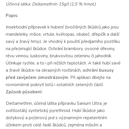
Účinná látka: Deltamethrin 15g/l (1,5 % hmot.)
Popis:
Insekticidní přípravek k hubení živočišných škůdců jako jsou
mandelinky, mšice, vrtule, květopas, obaleč, dřepčík a další
savý a žravý hmyz. Je vhodný k použití předjarního postřiku
na přezimující škůdce. Ochrání brambory, ovocné dřeviny,
révu vinnou, luskoviny, brukvovitou zeleninu či jahodník.
Účinkuje rychle, a to i při nižších teplotách. A také hubí savé
a žravé škůdce na okrasných rostlinách,
ochrání buxusy
před zavíječem zimostrázovým
. Při aplikaci dbejte na
rovnoměrné pokrytí listů i ostatních zelených částí.
Způsob působení:
Deltamethrin, účinná látka přípravku Sanium Ultra, je
světlostálý syntetický pyrethroid. Hubí škůdce jako
dotykový a požerový jed s významným repelentním
účinkem proti celé řadě škůdců, zejména mšicím a