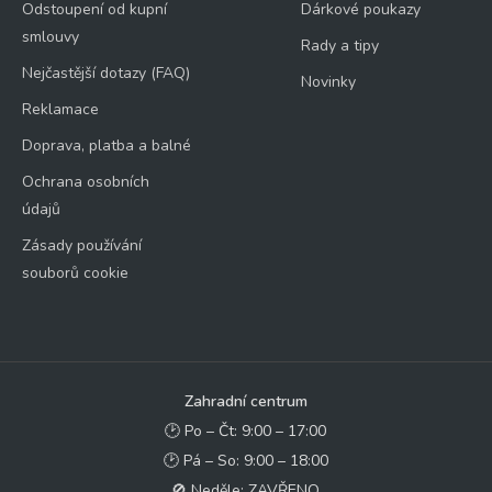
Odstoupení od kupní
Dárkové poukazy
smlouvy
Rady a tipy
Nejčastější dotazy (FAQ)
Novinky
Reklamace
Doprava, platba a balné
Ochrana osobních
údajů
Zásady používání
souborů cookie
Zahradní centrum
🕑 Po – Čt: 9:00 – 17:00
🕑 Pá – So: 9:00 – 18:00
🚫 Neděle: ZAVŘENO