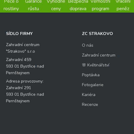
Péče o
Garance
Výhodné
Bezpečná
Věrnostní
Vrácení
rostliny
růstu
ceny
doprava
program
peněz
SÍDLO FIRMY
ZC STRAKOVO
Zahradní centrum
O nás
"Strakovo" s.r.o
Zahradní centrum
Zahradní 459
🌸 Květinářství
593 01 Bystřice nad
Pernštejnem
Poptávka
Adresa provozovny:
Fotogalerie
Zahradní 291
593 01 Bystřice nad
Kariéra
Pernštejnem
Recenze