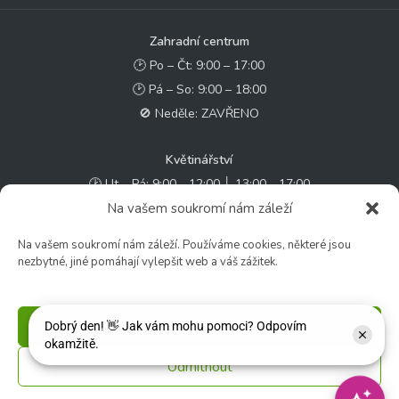
Zahradní centrum
🕑 Po – Čt: 9:00 – 17:00
🕑 Pá – So: 9:00 – 18:00
🚫 Neděle: ZAVŘENO
Květinářství
🕑 Ut – Pá: 9:00 - 12:00 │ 13:00 - 17:00
Na vašem soukromí nám záleží
🕑 So: 9:00 – 15:00
🚫 Ne - Po: ZAVŘENO
Na vašem soukromí nám záleží. Používáme cookies, některé jsou
nezbytné, jiné pomáhají vylepšit web a váš zážitek.
Rychlý kontakt:
✉️ e-shop@zcstrakovo.cz
Příjmout
Sledujte nás:
Odmítnout