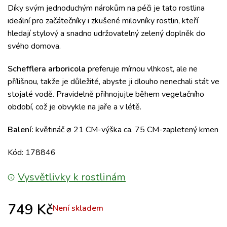
Díky svým jednoduchým nárokům na péči je tato rostlina
ideální pro začátečníky i zkušené milovníky rostlin, kteří
hledají stylový a snadno udržovatelný zelený doplněk do
svého domova.
Schefflera arboricola
preferuje mírnou vlhkost, ale ne
přílišnou, takže je důležité, abyste ji dlouho nenechali stát ve
stojaté vodě. Pravidelně přihnojujte během vegetačního
období, což je obvykle na jaře a v létě.
Balení:
květináč ⌀ 21 CM-výška ca. 75 CM-zapletený kmen
Kód: 178846
Vysvětlivky k rostlinám
749
Kč
Není skladem