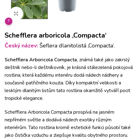
Klikněte pro zvětšení
?
Schefflera arboricola ‚Compacta‘
Český název:
Šeflera dlanitolistá ‚Compacta‘.
Schefflera Arboricola Compacta
, známá také jako zakrslý
deštník nebo-li deštníkovník, je krásná stálezelená pokojová
rostlina, která každému interiéru dodá nádech nádhery a
současně patřičného kouzla.
Díky kompaktní velikosti a
lesklým dlanitým listům tato rostlina okamžitě vytváří pocit
tropické elegance.
Schefflera Arboricola Compacta prospívá na jasném
nepřímém světle a dodává nádech exotiky různým
interiérům.
Tato rostlina kromě estetické funkci působí také
jako čistička vzduchu a zlepšuje kvalitu obytného prostoru.