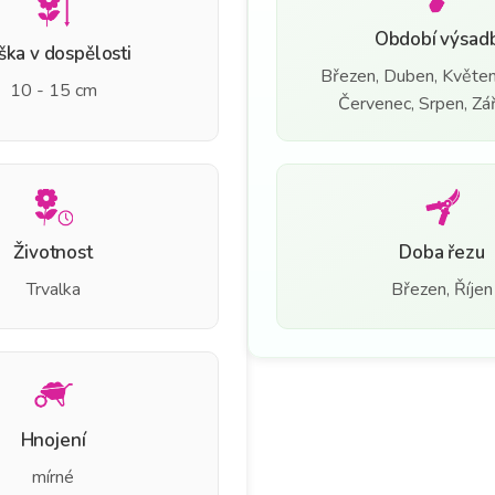
Období výsad
ška v dospělosti
Březen, Duben, Květen
10 - 15 cm
Červenec, Srpen, Září
Životnost
Doba řezu
Trvalka
Březen, Říjen
Hnojení
mírné