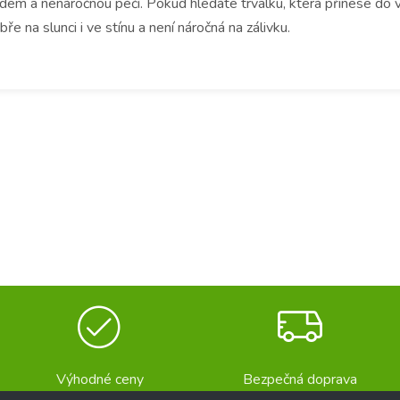
em a nenáročnou péčí. Pokud hledáte trvalku, která přinese do va
na slunci i ve stínu a není náročná na zálivku.
Výhodné ceny
Bezpečná doprava