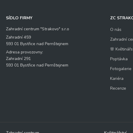
SÍDLO FIRMY
ZC STRAK
Zahradní centrum "Strakovo" s.r.o
O nás
Zahradní 459
Zahradní ce
593 01 Bystřice nad Pernštejnem
🌸 Květinářs
Adresa provozovny:
Zahradní 291
Poptávka
593 01 Bystřice nad Pernštejnem
Fotogalerie
Kariéra
Recenze
Zahradní centrum
Květinářství