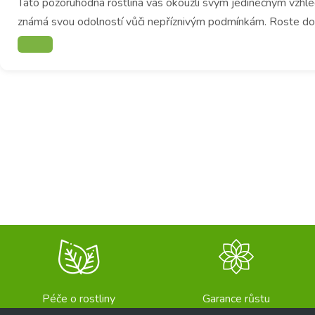
Tato pozoruhodná rostlina vás okouzlí svým jedinečným vzhled
známá svou odolností vůči nepříznivým podmínkám. Roste dobře 
Péče o rostliny
Garance růstu