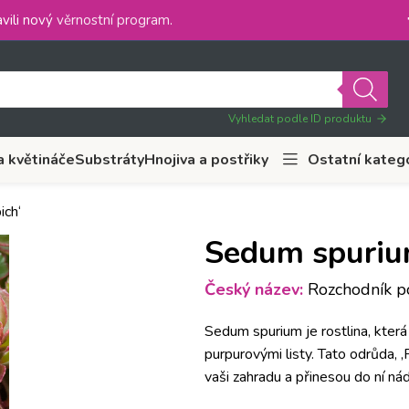
vili nový
věrnostní program
.
Vyhledat podle ID produktu
a květináče
Substráty
Hnojiva a postřiky
Ostatní kateg
ich‘
Sedum spurium
Český název:
Rozchodník po
Sedum spurium je rostlina, kte
purpurovými listy. Tato odrůda, ‚
vaši zahradu a přinesou do ní ná