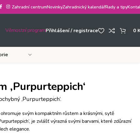
Zahradní centrum
Novinky
Zahradnický kalendář
Rady a tipy
Konta
Věrnostní program
Přihlášení / registrace
0
orie
 ‚Purpurteppich‘
chybný ‚Purpurteppich‘.
rá ohromuje svým kompaktním růstem a krásnými, sytě
Purpurteppich‘, je zvlášť výrazná svými barvami, které zdůrazní
dech elegance.