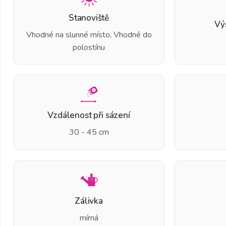
Stanoviště
Vý
Vhodné na slunné místo, Vhodné do
polostínu
Vzdálenost při sázení
30 - 45 cm
Zálivka
mírná