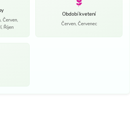
by
Období kvetení
, Červen,
Červen, Červenec
, Říjen