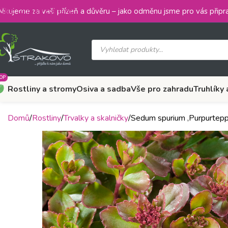
Skip to main content
ěkujeme za vaši přízeň a důvěru – jako odměnu jsme pro vás připra
OP
Rostliny a stromy
Osiva a sadba
Vše pro zahradu
Truhlíky 
Domů
Rostliny
Trvalky a skalničky
Sedum spurium ‚Purpurtepp