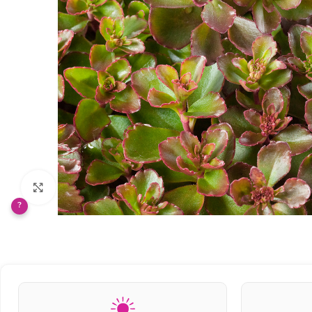
Klikněte pro zvětšení
?