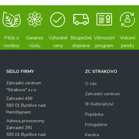
Péče o
Garance
Výhodné
Bezpečná
Věrnostní
Vrácení
rostliny
růstu
ceny
doprava
program
peněz
SÍDLO FIRMY
ZC STRAKOVO
Zahradní centrum
O nás
"Strakovo" s.r.o
Zahradní centrum
Zahradní 459
🌸 Květinářství
593 01 Bystřice nad
Pernštejnem
Poptávka
Adresa provozovny:
Fotogalerie
Zahradní 291
593 01 Bystřice nad
Kariéra