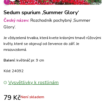
?
Sedum spurium ‚Summer Glory‘
Český název:
Rozchodník pochybný ‚Summer
Glory‘.
Je vždyzelená trvalka, která kvete krásnými tmavě růžovými
květy, které se objevují od července do září. Je
mrazuvzdorná.
Balení:
květináč pr. 9 cm
Kód: 24092
Vysvětlivky k rostlinám
79
Kč
Není skladem