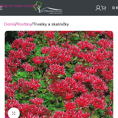
Skip to main content
0
Domů
Rostliny
Trvalky a skalničky
Klikněte pro zvětšení