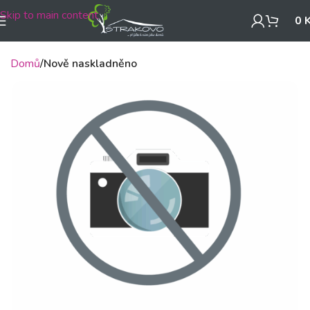
Skip to main content
0
Domů
Nově naskladněno