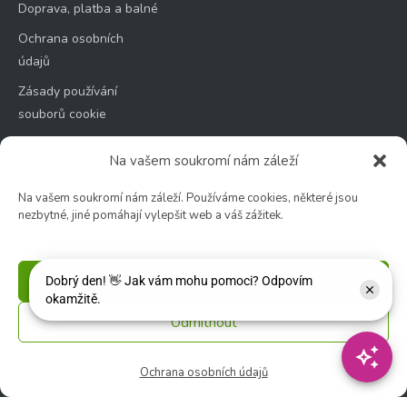
Doprava, platba a balné
Ochrana osobních
údajů
Zásady používání
souborů cookie
Na vašem soukromí nám záleží
Na vašem soukromí nám záleží. Používáme cookies, některé jsou
nezbytné, jiné pomáhají vylepšit web a váš zážitek.
Zahradní centrum
🕑 Po – Čt: 9:00 – 17:00
🕑 Pá – So: 9:00 – 18:00
Příjmout
🚫 Neděle: ZAVŘENO
Odmítnout
Květinářství
🕑 Ut – Pá: 9:00 - 12:00 │ 13:00 - 17:00
Ochrana osobních údajů
🕑 So: 9:00 – 15:00