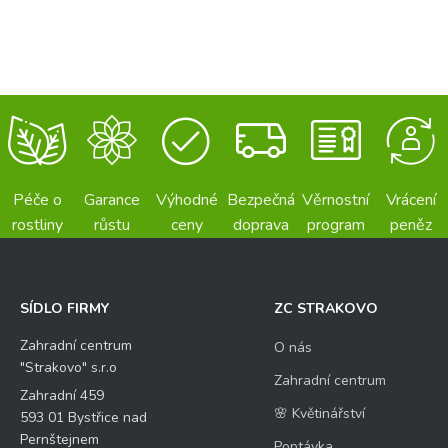
Péče o
Garance
Výhodné
Bezpečná
Věrnostní
Vrácení
rostliny
růstu
ceny
doprava
program
peněz
SÍDLO FIRMY
ZC STRAKOVO
Zahradní centrum
O nás
"Strakovo" s.r.o
Zahradní centrum
Zahradní 459
🌸 Květinářství
593 01 Bystřice nad
Pernštejnem
Poptávka