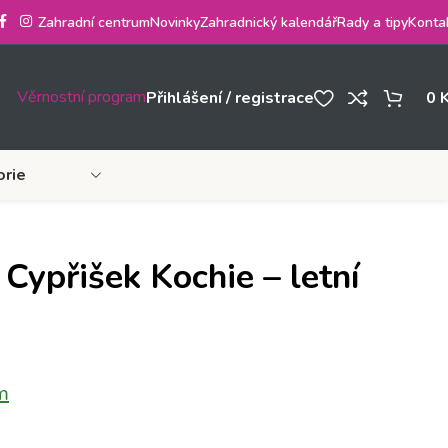
Zahradní centrum
Novinky
Zahradnický kalendář
Rady a tipy
Konta
Věrnostní program
Přihlášení / registrace
0
orie
ypřišek Kochie – letní
m