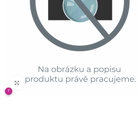
Klikněte pro zvětšení
?