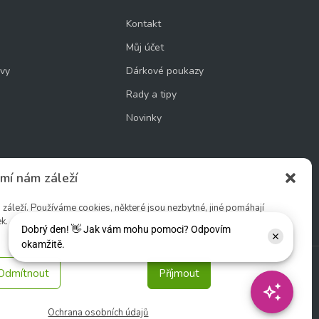
Kontakt
Můj účet
uvy
Dárkové poukazy
Rady a tipy
Novinky
mí nám záleží
cookie
áleží. Používáme cookies, některé jsou nezbytné, jiné pomáhají
k.
Odmítnout
Příjmout
Sledujte nás:
Ochrana osobních údajů