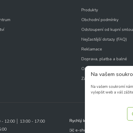
Produkty
ntrum
Obchodní podmínky
tví
Odstoupení od kupní smlo
Nejčastější dotazy (FAQ)
Reklamace
Doprava, platba a balné
Ochrana osobních údajů
Na vašem soukro
Zásady používání souborů 
Na vašem soukromí nám z
vylepšit web a váš zážite
Rychlý kontakt:
0 - 12:00 │ 13:00 - 17:00
5:00
✉️ e-shop@zcstrakovo.cz