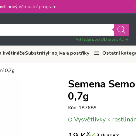
vili nový
věrnostní program
.
Vyhledat podle ID produktu
a květináče
Substráty
Hnojiva a postřiky
Ostatní kateg
ní 0,7g
Semena Semo C
0,7g
Kód: 187689
Vysvětlivky k rostliná
3 skladem