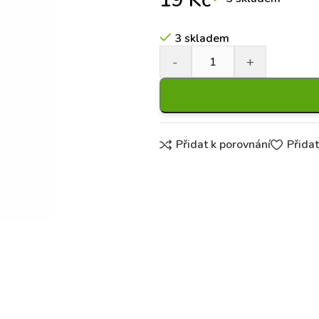
19
Kč
3 skladem
Přidat k porovnání
Přida