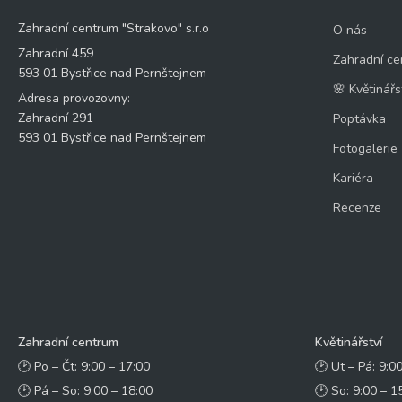
Zahradní centrum "Strakovo" s.r.o
O nás
Zahradní 459
Zahradní ce
593 01 Bystřice nad Pernštejnem
🌸 Květinářs
Adresa provozovny:
Zahradní 291
Poptávka
593 01 Bystřice nad Pernštejnem
Fotogalerie
Kariéra
Recenze
Zahradní centrum
Květinářství
🕑 Po – Čt: 9:00 – 17:00
🕑 Ut – Pá: 9:0
🕑 Pá – So: 9:00 – 18:00
🕑 So: 9:00 – 1