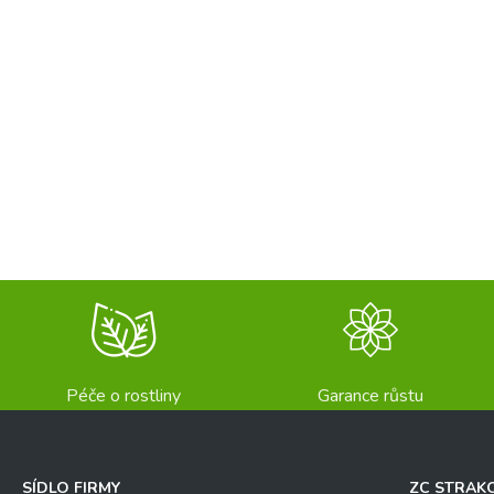
Péče o rostliny
Garance růstu
SÍDLO FIRMY
ZC STRAK