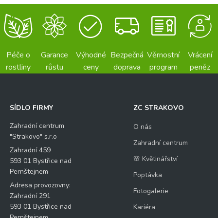
Péče o
Garance
Výhodné
Bezpečná
Věrnostní
Vrácení
rostliny
růstu
ceny
doprava
program
peněz
SÍDLO FIRMY
ZC STRAKOVO
Zahradní centrum
O nás
"Strakovo" s.r.o
Zahradní centrum
Zahradní 459
🌸 Květinářství
593 01 Bystřice nad
Pernštejnem
Poptávka
Adresa provozovny:
Fotogalerie
Zahradní 291
593 01 Bystřice nad
Kariéra
Pernštejnem