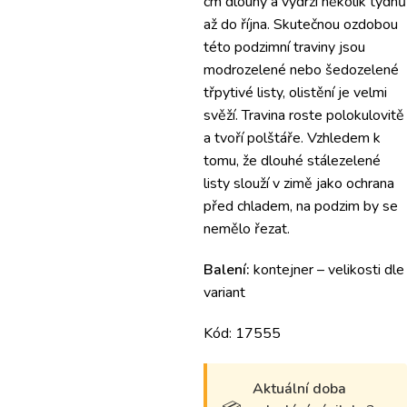
cm dlouhý a vydrží několik týdnů
až do října.
Skutečnou ozdobou
této podzimní traviny jsou
modrozelené nebo šedozelené
třpytivé listy, olistění je velmi
svěží.
Travina roste polokulovitě
a tvoří polštáře.
Vzhledem k
tomu, že dlouhé stálezelené
listy slouží v zimě jako ochrana
před chladem, na podzim by se
nemělo řezat.
Balení:
kontejner – velikosti dle
variant
Kód: 17555
Aktuální doba