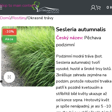
Skip to main content
0
Domů
Rostliny
Okrasné trávy
Sesleria autumnalis
-30%
Český název:
Pěchava
Akce
podzimní
Podzimní modrá tráva (bot.
Sesleria autumnalis) tvoří
vysoké, husté a široké trsy listů.
Zkrášluje zahradu zejména na
Klikněte pro zvětšení
podzim, protože robustní trvalka
patří k pozdně kvetoucím a
stříbřitě bílé květy ukazuje až
od konce srpna.
Hrotovitý květ
je spíše nenápadný, je asi 5 -10