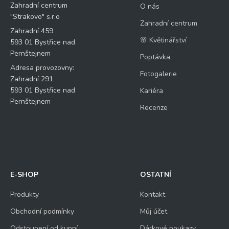
Zahradní centrum
O nás
"Strakovo" s.r.o
Zahradní centrum
Zahradní 459
🌸 Květinářství
593 01 Bystřice nad
Pernštejnem
Poptávka
Adresa provozovny:
Fotogalerie
Zahradní 291
593 01 Bystřice nad
Kariéra
Pernštejnem
Recenze
E-SHOP
OSTATNÍ
Produkty
Kontakt
Obchodní podmínky
Můj účet
Odstoupení od kupní
Dárkové poukazy