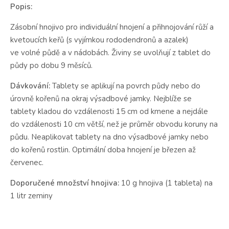
Popis:
Zásobní hnojivo pro individuální hnojení a přihnojování růží a
kvetoucích keřů (s vyjímkou rododendronů a azalek)
ve volné půdě a v nádobách. Živiny se uvolňují z tablet do
půdy po dobu 9 měsíců.
Dávkování:
Tablety se aplikují na povrch půdy nebo do
úrovně kořenů na okraj výsadbové jamky. Nejblíže se
tablety kladou do vzdálenosti 15 cm od kmene a nejdále
do vzdálenosti 10 cm větší, než je průměr obvodu koruny na
půdu. Neaplikovat tablety na dno výsadbové jamky nebo
do kořenů rostlin. Optimální doba hnojení je březen až
červenec.
Doporučené množství hnojiva:
10 g hnojiva (1 tableta) na
1 litr zeminy