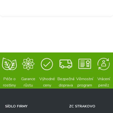
Péče o
Garance
Výhodné
Bezpečná
Věrnostní
Vrácení
rostliny
růstu
ceny
doprava
program
peněz
SÍDLO FIRMY
ZC STRAKOVO