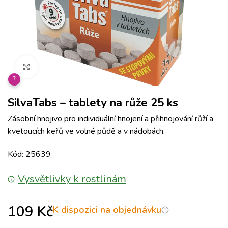
Klikněte pro zvětšení
?
SilvaTabs – tablety na růže 25 ks
Zásobní hnojivo pro individuální hnojení a přihnojování růží a
kvetoucích keřů ve volné půdě a v nádobách.
Kód: 25639
Vysvětlivky k rostlinám
109
Kč
K dispozici na objednávku