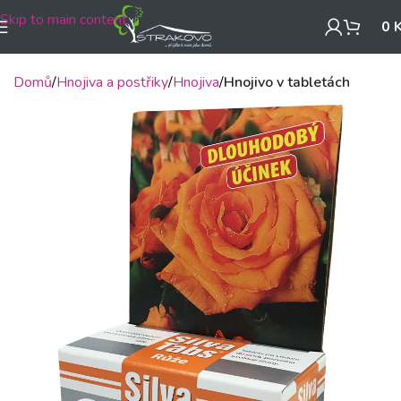
Skip to main content
0
Domů
Hnojiva a postřiky
Hnojiva
Hnojivo v tabletách