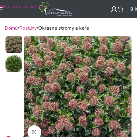
Skip to main content
0
Domů
Rostliny
Okrasné stromy a keře
Klikněte pro zvětšení