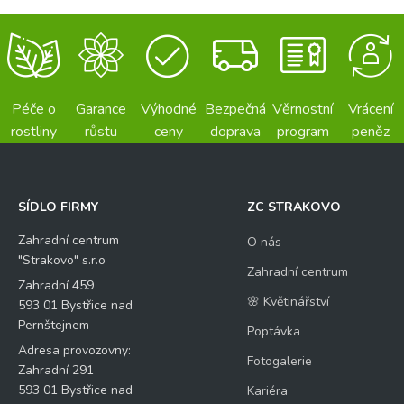
Péče o
Garance
Výhodné
Bezpečná
Věrnostní
Vrácení
rostliny
růstu
ceny
doprava
program
peněz
SÍDLO FIRMY
ZC STRAKOVO
Zahradní centrum
O nás
"Strakovo" s.r.o
Zahradní centrum
Zahradní 459
🌸 Květinářství
593 01 Bystřice nad
Pernštejnem
Poptávka
Adresa provozovny:
Fotogalerie
Zahradní 291
593 01 Bystřice nad
Kariéra