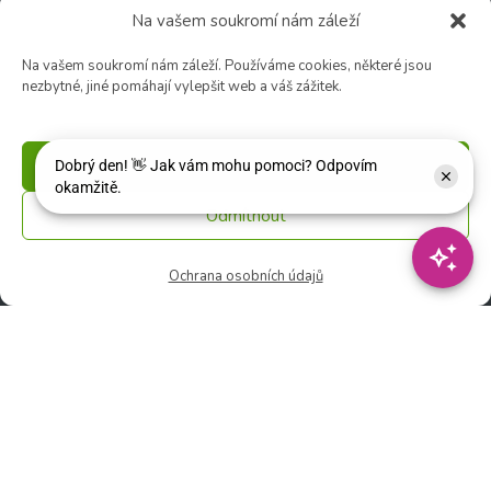
Na vašem soukromí nám záleží
Zásady používání
souborů cookie
Na vašem soukromí nám záleží. Používáme cookies, některé jsou
nezbytné, jiné pomáhají vylepšit web a váš zážitek.
Příjmout
Zahradní centrum
🕑 Po – Čt: 9:00 – 17:00
Odmítnout
🕑 Pá – So: 9:00 – 18:00
🚫 Neděle: ZAVŘENO
Ochrana osobních údajů
Květinářství
🕑 Ut – Pá: 9:00 - 12:00 │ 13:00 - 17:00
🕑 So: 9:00 – 15:00
🚫 Ne - Po: ZAVŘENO
Rychlý kontakt: