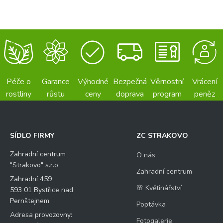
Péče o
Garance
Výhodné
Bezpečná
Věrnostní
Vrácení
rostliny
růstu
ceny
doprava
program
peněz
SÍDLO FIRMY
ZC STRAKOVO
Zahradní centrum
O nás
"Strakovo" s.r.o
Zahradní centrum
Zahradní 459
🌸 Květinářství
593 01 Bystřice nad
Pernštejnem
Poptávka
Adresa provozovny:
Fotogalerie