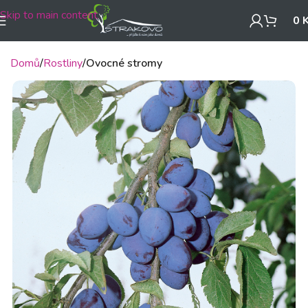
Skip to main content
0
Domů
Rostliny
Ovocné stromy