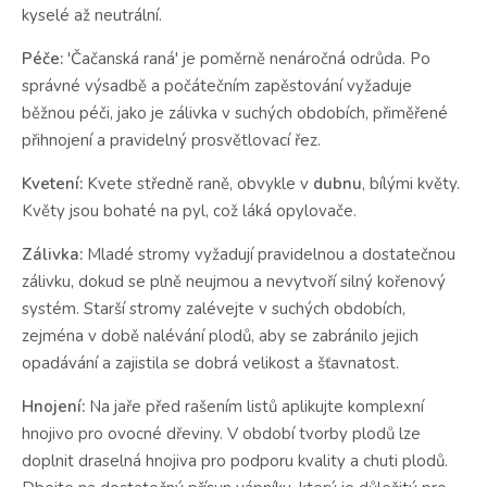
kyselé až neutrální.
Péče:
'Čačanská raná' je poměrně nenáročná odrůda. Po
správné výsadbě a počátečním zapěstování vyžaduje
běžnou péči, jako je zálivka v suchých obdobích, přiměřené
přihnojení a pravidelný prosvětlovací řez.
Kvetení:
Kvete středně raně, obvykle v
dubnu
, bílými květy.
Květy jsou bohaté na pyl, což láká opylovače.
Zálivka:
Mladé stromy vyžadují pravidelnou a dostatečnou
zálivku, dokud se plně neujmou a nevytvoří silný kořenový
systém. Starší stromy zalévejte v suchých obdobích,
zejména v době nalévání plodů, aby se zabránilo jejich
opadávání a zajistila se dobrá velikost a šťavnatost.
Hnojení:
Na jaře před rašením listů aplikujte komplexní
hnojivo pro ovocné dřeviny. V období tvorby plodů lze
doplnit draselná hnojiva pro podporu kvality a chuti plodů.