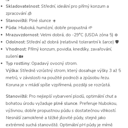
Skladovatelnost:
Střední, ideální pro přímý konzum a
zpracování 🧊
Stanoviště:
Plné slunce ☀️
Půda:
Hluboká, humózní, dobře propustná 🌱
Mrazuvzdornost:
Velmi dobrá, do -29°C (USDA zóna 5) ❄️
Odolnost:
Střední až dobrá (relativně tolerantní k šarce) 🛡️
Vhodnost:
Přímý konzum, povidla, knedlíky, zavařování,
sušení 🏡
Typ rostliny:
Opadavý ovocný strom.
Výška:
Středně vzrůstný strom, který dosahuje výšky 3 až 5
metrů, v závislosti na použité podnoži a způsobu řezu.
Koruna je v mládí spíše vzpřímená, později se rozrůstá.
Stanoviště:
Pro nejlepší vybarvení plodů, optimální chuť a
bohatou úrodu vyžaduje
plné slunce
. Preferuje hlubokou,
výživnou, dobře propustnou půdu s dostatečnou vlhkostí.
Nesnáší zamokřené a těžké jílovité půdy, stejně jako
extrémně suchá stanoviště. Optimální pH půdy je mírně