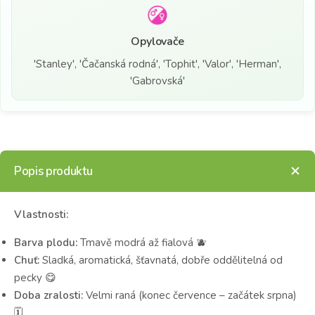
Opylovače
'Stanley', 'Čačanská rodná', 'Tophit', 'Valor', 'Herman',
'Gabrovská'
Popis produktu
Vlastnosti:
Barva plodu:
Tmavě modrá až fialová 🫐
Chuť:
Sladká, aromatická, šťavnatá, dobře oddělitelná od
pecky 😋
Doba zralosti:
Velmi raná (konec července – začátek srpna)
🗓️