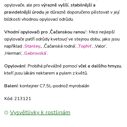
opylovače, ale pro
výrazně vyšší, stabilnější a
pravidelnější úrodu
je důrazně doporučeno pěstovat v její
blízkosti vhodnou opylovací odrůdu.
Vhodní opylovači pro ‚Čačanskou ranou‘:
Mezi nejlepší
opylovače patří odrůdy kvetoucí ve stejnou dobu, jako jsou
například
‚Stanley
‚, ‚Čačanská rodná‘,
‚Tophit‘
, ‚Valor‘,
‚Herman‘,
‚Gabrovská‘
.
Opylování:
Probíhá převážně pomocí
včel a dalšího hmyzu
,
kteří jsou lákáni nektarem a pylem z květů.
Balení:
kontejner C7,5L-podnož myrobalán
Kód: 213121
Vysvětlivky k rostlinám