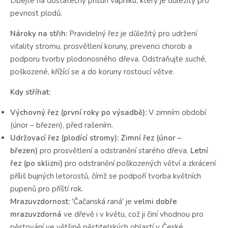
Dbejte na dostatečný přísun vápníku, který je důležitý pro
pevnost plodů.
Nároky na střih:
Pravidelný řez je důležitý pro udržení
vitality stromu, prosvětlení koruny, prevenci chorob a
podporu tvorby plodonosného dřeva. Odstraňujte suché,
poškozené, křížící se a do koruny rostoucí větve.
Kdy stříhat:
Výchovný řez (první roky po výsadbě):
V zimním období
(únor – březen), před rašením.
Udržovací řez (plodící stromy):
Zimní řez (únor –
březen)
pro prosvětlení a odstranění starého dřeva.
Letní
řez (po sklizni)
pro odstranění poškozených větví a zkrácení
příliš bujných letorostů, čímž se podpoří tvorba květních
pupenů pro příští rok.
Mrazuvzdornost:
'Čačanská raná' je
velmi dobře
mrazuvzdorná
ve dřevě i v květu, což ji činí vhodnou pro
pěstování ve většině pěstitelských oblastí v České