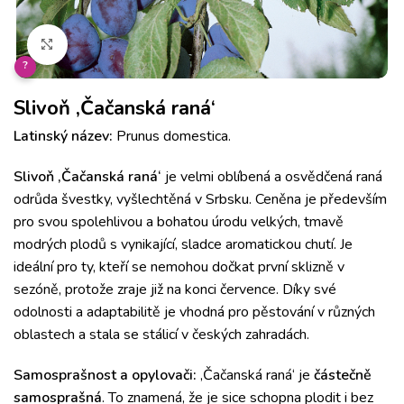
Klikněte pro zvětšení
?
Slivoň ‚Čačanská raná‘
Latinský název:
Prunus domestica.
Slivoň ‚Čačanská raná‘
je velmi oblíbená a osvědčená raná
odrůda švestky, vyšlechtěná v Srbsku. Ceněna je především
pro svou spolehlivou a bohatou úrodu velkých, tmavě
modrých plodů s vynikající, sladce aromatickou chutí. Je
ideální pro ty, kteří se nemohou dočkat první sklizně v
sezóně, protože zraje již na konci července. Díky své
odolnosti a adaptabilitě je vhodná pro pěstování v různých
oblastech a stala se stálicí v českých zahradách.
Samosprašnost a opylovači:
‚Čačanská raná‘ je
částečně
samosprašná
. To znamená, že je sice schopna plodit i bez