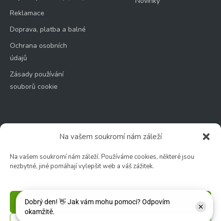
Novinky
Reklamace
Doprava, platba a balné
Ochrana osobních
údajů
Zásady používání
souborů cookie
Na vašem soukromí nám záleží
Zahradní centrum
Na vašem soukromí nám záleží. Používáme cookies, některé jsou
🕑 Po – Čt: 9:00 – 17:00
nezbytné, jiné pomáhají vylepšit web a váš zážitek.
🕑 Pá – So: 9:00 – 18:00
🚫 Neděle: ZAVŘENO
Příjmout
Květinářství