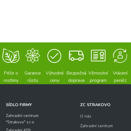
Péče o
Garance
Výhodné
Bezpečná
Věrnostní
Vrácení
rostliny
růstu
ceny
doprava
program
peněz
SÍDLO FIRMY
ZC STRAKOVO
Zahradní centrum
O nás
"Strakovo" s.r.o
Zahradní centrum
Zahradní 459