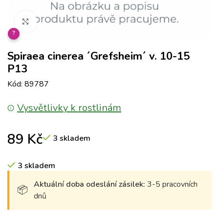
Klikněte pro zvětšení
?
Spiraea cinerea ´Grefsheim´ v. 10-15
P13
Kód: 89787
Vysvětlivky k rostlinám
89
Kč
3 skladem
3 skladem
Aktuální doba odeslání zásilek:
3-5 pracovních
dnů