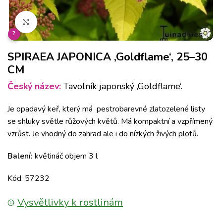
Klikněte pro zvětšení
?
SPIRAEA JAPONICA ‚Goldflame‘, 25–30
CM
Český název:
Tavolník japonský ‚Goldflame‘.
Je opadavý keř, který má pestrobarevné zlatozelené listy
se shluky světle růžových květů. Má kompaktní a vzpřímený
vzrůst. Je vhodný do zahrad ale i do nízkých živých plotů.
Balení:
květináč objem 3 l
Kód: 57232
Vysvětlivky k rostlinám