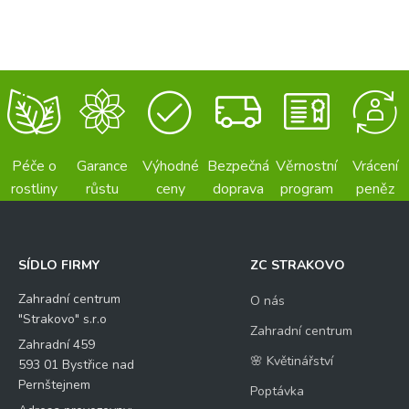
Péče o
Garance
Výhodné
Bezpečná
Věrnostní
Vrácení
rostliny
růstu
ceny
doprava
program
peněz
SÍDLO FIRMY
ZC STRAKOVO
Zahradní centrum
O nás
"Strakovo" s.r.o
Zahradní centrum
Zahradní 459
🌸 Květinářství
593 01 Bystřice nad
Pernštejnem
Poptávka