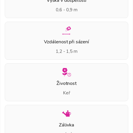
Výška v dospělosti
0,6 - 0,9 m
Vzdálenost při sázení
1,2 - 1,5 m
Životnost
Keř
Zálivka