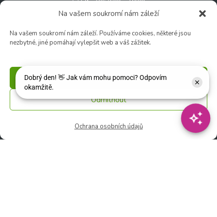
🚫 Neděle: ZAVŘENO
Na vašem soukromí nám záleží
Na vašem soukromí nám záleží. Používáme cookies, některé jsou
Květinářství
nezbytné, jiné pomáhají vylepšit web a váš zážitek.
🕑 Ut – Pá: 9:00 - 12:00 │ 13:00 - 17:00
🕑 So: 9:00 – 15:00
🚫 Ne - Po: ZAVŘENO
Příjmout
Odmítnout
Rychlý kontakt:
✉️ e-shop@zcstrakovo.cz
Ochrana osobních údajů
Sledujte nás:
© 2026 Zahradní centrum "Strakovo" s.r.o. – Všechna práva vyhrazena. |
Vytvořilo
inetio s. r. o.