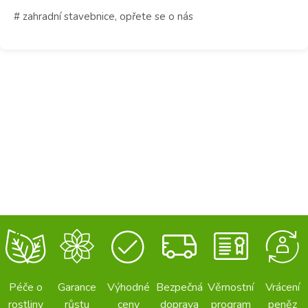
# zahradní stavebnice, opřete se o nás
Péče o
Garance
Výhodné
Bezpečná
Věrnostní
Vrácení
rostliny
růstu
ceny
doprava
program
peněz