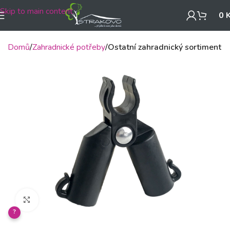
Skip to main content
0
Domů
Zahradnické potřeby
Ostatní zahradnický sortiment
Klikněte pro zvětšení
?