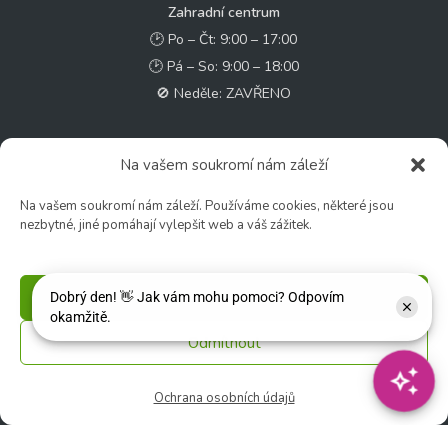
Zahradní centrum
🕑 Po – Čt: 9:00 – 17:00
🕑 Pá – So: 9:00 – 18:00
🚫 Neděle: ZAVŘENO
Květinářství
Na vašem soukromí nám záleží
🕑 Ut – Pá: 9:00 - 12:00 │ 13:00 - 17:00
🕑 So: 9:00 – 15:00
Na vašem soukromí nám záleží. Používáme cookies, některé jsou
nezbytné, jiné pomáhají vylepšit web a váš zážitek.
🚫 Ne - Po: ZAVŘENO
Rychlý kontakt:
Příjmout
✉️ e-shop@zcstrakovo.cz
Odmítnout
Sledujte nás:
Ochrana osobních údajů