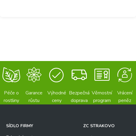
Péče o
Garance
Výhodné
Bezpečná
Věrnostní
Vrácení
rostliny
růstu
ceny
doprava
program
peněz
SÍDLO FIRMY
ZC STRAKOVO