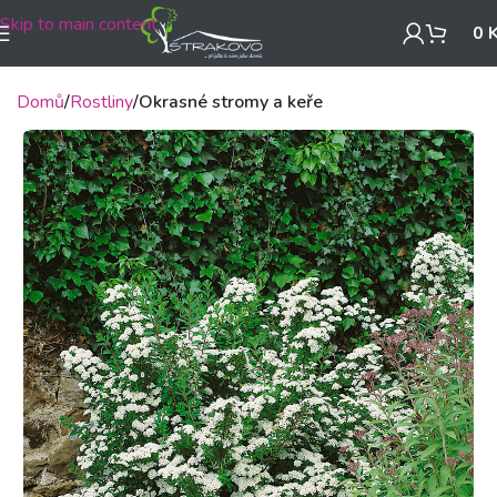
Skip to main content
0
Domů
Rostliny
Okrasné stromy a keře