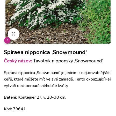
Klikněte pro zvětšení
?
Spiraea nipponica ‚Snowmound‘
Český název:
Tavolník nipponský ‚Snowmound‘.
Spiraea nipponica ‚Snowmound‘ je jedním z nejúchvatnějších
keřů, které můžete mít ve své zahradě. Tento okouzlující keř
vytváří dechberoucí sněhobílé květy.
Balení:
Kontejner 2 l, v. 20-30 cm.
Kód: 79641