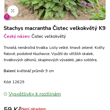
Klikněte pro zvětšení
?
Stachys macrantha Čistec velkokvětý K9
Český název:
Čistec velkokvětý
Trsnatá, nenáročná trvalka. Listy velké, tmavě zelené. Květy
fialové, podobné hluchavce. Využití do větších skalek,
trvalkových záhonů, skupinových výsadeb, jako solitéra,
Balení:
květináč průměr 9 cm
Kód: 12629
Vysvětlivky k rostlinám
59
Kč
Není skladem