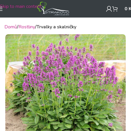
Skip to main content
0
Domů
Rostliny
Trvalky a skalničky