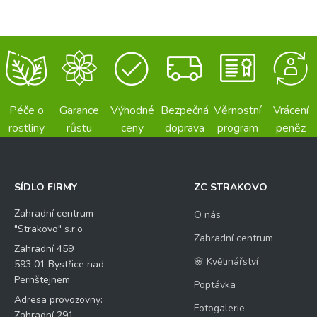
Péče o
Garance
Výhodné
Bezpečná
Věrnostní
Vrácení
rostliny
růstu
ceny
doprava
program
peněz
SÍDLO FIRMY
ZC STRAKOVO
Zahradní centrum
O nás
"Strakovo" s.r.o
Zahradní centrum
Zahradní 459
🌸 Květinářství
593 01 Bystřice nad
Pernštejnem
Poptávka
Adresa provozovny:
Fotogalerie
Zahradní 291