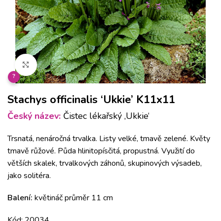
Klikněte pro zvětšení
?
Stachys officinalis ‘Ukkie’ K11x11
Český název:
Čistec lékařský ‚Ukkie‘
Trsnatá, nenáročná trvalka. Listy velké, tmavě zelené. Květy
tmavě růžové. Půda hlinitopísčitá, propustná. Využití do
větších skalek, trvalkových záhonů, skupinových výsadeb,
jako solitéra.
Balení:
květináč průměr 11 cm
Kód: 20034