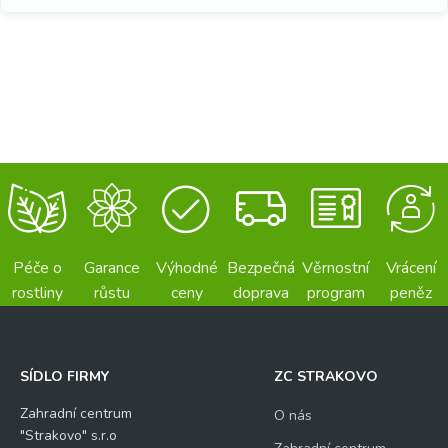
Péče o
Garance
Výhodné
Bezpečná
Věrnostní
Vrácení
rostliny
růstu
ceny
doprava
program
peněz
SÍDLO FIRMY
ZC STRAKOVO
Zahradní centrum
O nás
"Strakovo" s.r.o