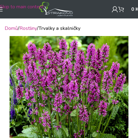
Skip to main content
0
Domů
Rostliny
Trvalky a skalničky