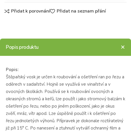
Přidat k porovnání
Přidat na seznam přání
Popis produktu
Popis:
Štěpařský vosk je určen k roubování a ošetření ran po řezu a
oděrech v sadařství. Hojně se využívá ve vinařství a v
ovocných školkách. Používá se k roubování ovocných a
okrasných stromů a keřů, lze použít i jako stromový balzám k
ošetření po řezu, nebo po jiném poškození, jako je okus
zvěří, mráz, vítr apod. Lze úspěšně použít i k ošetření po
řezu jednoletých výhonů. Přípravek je dokonale roztíratelný
již při 15° C. Po nanesení a ztuhnutí vytváří ochranný film a