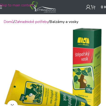
Skip to main content
0
Domů
Zahradnické potřeby
Balzámy a vosky
Klikněte pro zvětšení