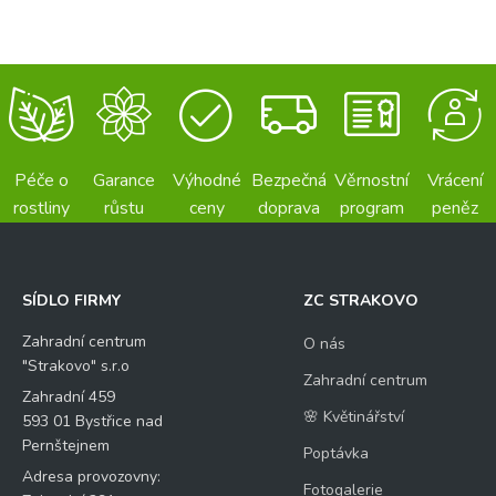
Péče o
Garance
Výhodné
Bezpečná
Věrnostní
Vrácení
rostliny
růstu
ceny
doprava
program
peněz
SÍDLO FIRMY
ZC STRAKOVO
Zahradní centrum
O nás
"Strakovo" s.r.o
Zahradní centrum
Zahradní 459
🌸 Květinářství
593 01 Bystřice nad
Pernštejnem
Poptávka
Adresa provozovny:
Fotogalerie