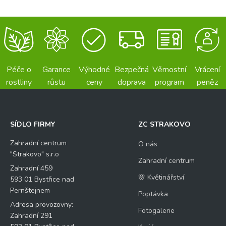
Péče o
Garance
Výhodné
Bezpečná
Věrnostní
Vrácení
rostliny
růstu
ceny
doprava
program
peněz
SÍDLO FIRMY
ZC STRAKOVO
Zahradní centrum
O nás
"Strakovo" s.r.o
Zahradní centrum
Zahradní 459
🌸 Květinářství
593 01 Bystřice nad
Pernštejnem
Poptávka
Adresa provozovny:
Fotogalerie
Zahradní 291