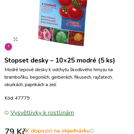
Klikněte pro zvětšení
?
Stopset desky – 10×25 modré (5 ks)
Modré lepové desky k odchytu škodlivého hmyzu na
bramboříku, begoniích, gerberách, fikusech, rajčatech,
okurkách, paprikách a zelí.
Kód: 47779
Vysvětlivky k rostlinám
79
Kč
K dispozici na objednávku