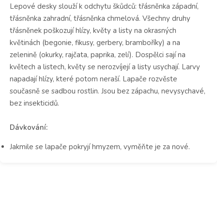
Lepové desky slouží k odchytu škůdců: třásněnka západní,
třásněnka zahradní, třásněnka chmelová. Všechny druhy
třásněnek poškozují hlízy, květy a listy na okrasných
květinách (begonie, fikusy, gerbery, bramboříky) a na
zelenině (okurky, rajčata, paprika, zelí). Dospělci sají na
květech a listech, květy se nerozvíjejí a listy usychají. Larvy
napadají hlízy, které potom neraší. Lapače rozvěste
současně se sadbou rostlin. Jsou bez zápachu, nevysychavé,
bez insekticidů.
Dávkování:
Jakmile se lapače pokryjí hmyzem, vyměňte je za nové.