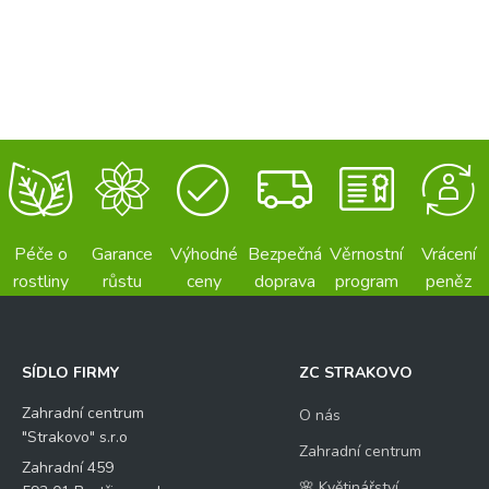
Péče o
Garance
Výhodné
Bezpečná
Věrnostní
Vrácení
rostliny
růstu
ceny
doprava
program
peněz
SÍDLO FIRMY
ZC STRAKOVO
Zahradní centrum
O nás
"Strakovo" s.r.o
Zahradní centrum
Zahradní 459
🌸 Květinářství