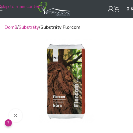
Skip to main content
0
Domů
Substráty
Substráty Florcom
Klikněte pro zvětšení
?