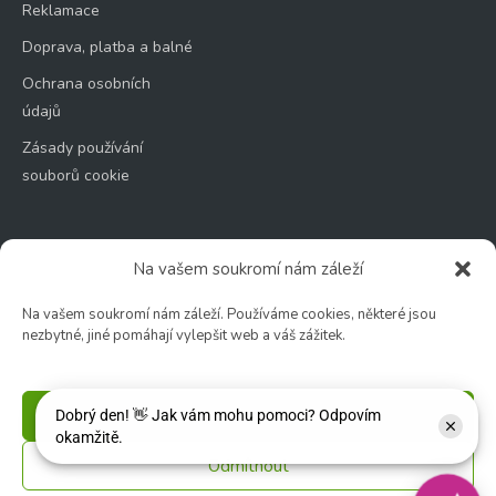
Reklamace
Doprava, platba a balné
Ochrana osobních
údajů
Zásady používání
souborů cookie
Na vašem soukromí nám záleží
Zahradní centrum
Na vašem soukromí nám záleží. Používáme cookies, některé jsou
🕑 Po – Čt: 9:00 – 17:00
nezbytné, jiné pomáhají vylepšit web a váš zážitek.
🕑 Pá – So: 9:00 – 18:00
🚫 Neděle: ZAVŘENO
Příjmout
Květinářství
Odmítnout
🕑 Ut – Pá: 9:00 - 12:00 │ 13:00 - 17:00