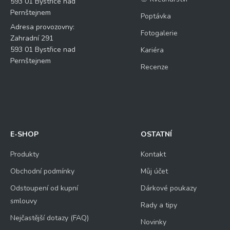
593 01 Bystřice nad
Pernštejnem
Poptávka
Adresa provozovny:
Fotogalerie
Zahradní 291
593 01 Bystřice nad
Kariéra
Pernštejnem
Recenze
E-SHOP
OSTATNÍ
Produkty
Kontakt
Obchodní podmínky
Můj účet
Odstoupení od kupní
Dárkové poukazy
smlouvy
Rady a tipy
Nejčastější dotazy (FAQ)
Novinky