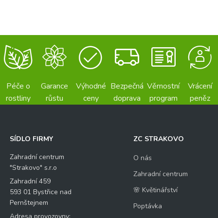
Péče o
Garance
Výhodné
Bezpečná
Věrnostní
Vrácení
rostliny
růstu
ceny
doprava
program
peněz
SÍDLO FIRMY
ZC STRAKOVO
Zahradní centrum
O nás
"Strakovo" s.r.o
Zahradní centrum
Zahradní 459
🌸 Květinářství
593 01 Bystřice nad
Pernštejnem
Poptávka
Adresa provozovny: