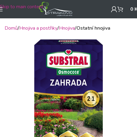
Skip to main content
0
Domů
Hnojiva a postřiky
Hnojiva
Ostatní hnojiva