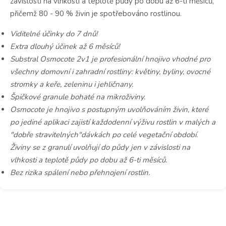
závislosti na vlhkosti a teplotě půdy po dobu až 6-ti měsíců,
přičemž 80 - 90 % živin je spotřebováno rostlinou.
Viditelné účinky do 7 dnů!
Extra dlouhý účinek až 6 měsíců!
Substral Osmocote 2v1 je profesionální hnojivo vhodné pro
všechny
domovní i zahradní rostliny: květiny, byliny, ovocné
stromky a keře,
zeleninu i jehličnany.
Špičkové granule bohaté na mikroživiny.
Osmocote je hnojivo s postupným uvolňováním živin, které
po jediné
aplikaci zajistí každodenní výživu rostlin v malých a
"dobře
stravitelných"dávkách po celé vegetační období.
Živiny se z granulí uvolňují
do půdy jen v závislosti na
vlhkosti a teplotě půdy po dobu až 6-ti měsíců.
Bez rizika spálení nebo přehnojení rostlin.