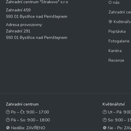
Zahradní centrum "Strakovo" s.r.o
O nás
Zahradní 459
Zahradní ce
593 01 Bystřice nad Pernštejnem
🌸 Květinářs
Adresa provozovny:
Zahradní 291
Poptávka
593 01 Bystřice nad Pernštejnem
Fotogalerie
Kariéra
Recenze
Zahradní centrum
Květinářství
🕑 Po – Čt: 9:00 – 17:00
🕑 Ut – Pá: 9:0
🕑 Pá – So: 9:00 – 18:00
🕑 So: 9:00 – 1
🚫 Neděle: ZAVŘENO
🚫 Ne - Po: Z