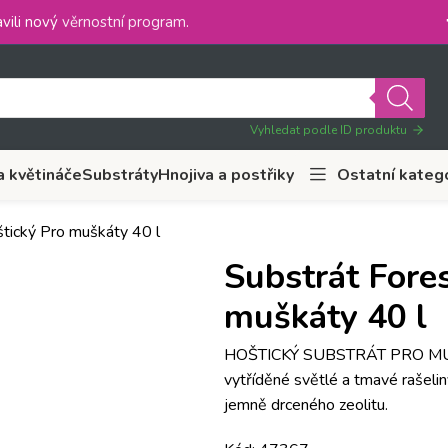
vili nový
věrnostní program
.
Vyhledat podle ID produktu
a květináče
Substráty
Hnojiva a postřiky
Ostatní kateg
štický Pro muškáty 40 l
Substrát Fores
muškáty 40 l
HOŠTICKÝ SUBSTRÁT PRO MUŠ
vytříděné světlé a tmavé rašel
jemně drceného zeolitu.