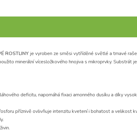
É ROSTLINY
je vyroben ze směsi vytříděné světlé a tmavé raš
oužito minerální vícesložkového hnojiva s mikroprvky. Substrát j
láhového deficitu, napomáhá fixaci amonného dusíku a díky vysoké
osforu příznivě ovlivňuje intenzitu kvetení i bohatost a velikost k
y.
živin.