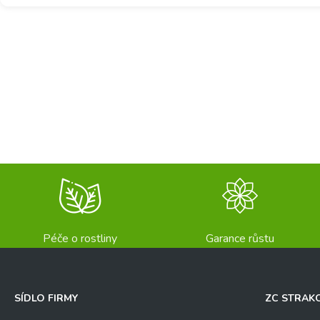
Péče o rostliny
Garance růstu
SÍDLO FIRMY
ZC STRAK