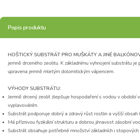
Popis produktu
HOŠTICKÝ SUBSTRÁT PRO MUŠKÁTY A JINÉ BALKÓNOV
jemně drceného zeolitu. K základnímu vyhnojení substrátu je p
upravena jemně mletým dolomitickým vápencem.
VÝHODY SUBSTRÁTU:
Jemně drcený zeolit zlepšuje hospodaření s vodou v období v
vyplavováním.
Substrát podporuje dobrý a zdravý růst rostlin a vyšší obsah f
Má příznivou fyzikální strukturu a dobrou jímavost zásobní vod
Substrát obsahuje potřebné množství základních i stopových 