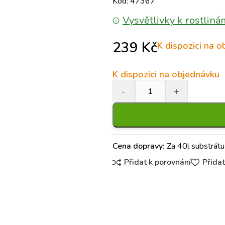
Kód: 47367
Vysvětlivky k rostliná
239
Kč
K dispozici na 
K dispozici na objednávku
Cena dopravy:
Za 40l substrátu
Přidat k porovnání
Přida