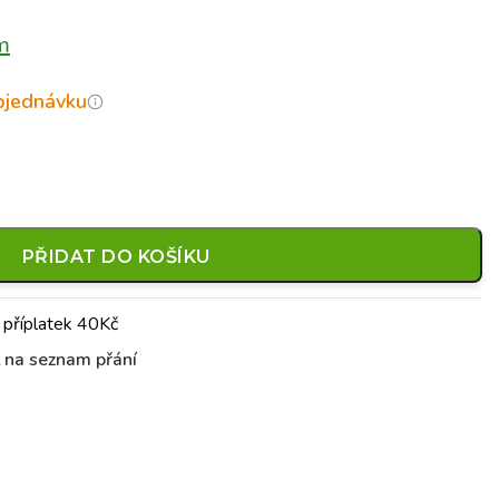
m
objednávku
PŘIDAT DO KOŠÍKU
 příplatek 40Kč
t na seznam přání