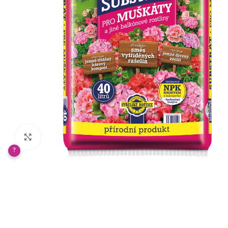
Klikněte pro zvětšení
?