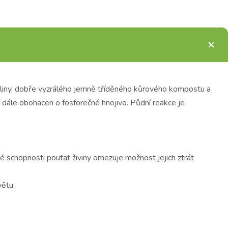
eliny, dobře vyzrálého jemně tříděného kůrového kompostu a
e dále obohacen o fosforečné hnojivo. Půdní reakce je
 schopnosti poutat živiny omezuje možnost jejich ztrát
větu.