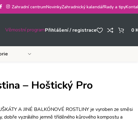
Zahradní centrum
Novinky
Zahradnický kalendář
Rady a tipy
Konta
Věrnostní program
Přihlášení / registrace
0
orie
tina – Hoštický Pro
KÁTY A JINÉ BALKÓNOVÉ ROSTLINY je vyroben ze směsi
iny, dobře vyzrálého jemně tříděného kůrového kompostu a