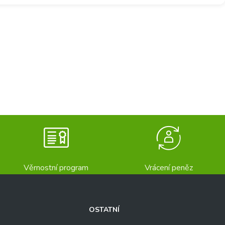
Věrnostní program
Vrácení peněz
OSTATNÍ