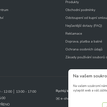
Produkty
ntrum
Obchodní podmínky
tví
Odstoupení od kupní smlo
Nejčastější dotazy (FAQ)
Reklamace
Doprava, platba a balné
Ochrana osobních údajů
Zásady používání souborů 
Na vašem soukro
Na vašem soukromí nám z
vylepšit web a váš zážite
Rychlý kontakt:
0 - 12:00 │ 13:00 - 17:00
5:00
✉️ e-shop@zcstrakovo.cz
AVŘENO