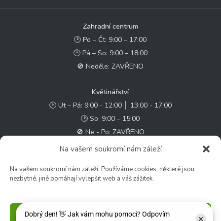
Zahradní centrum
🕑 Po – Čt: 9:00 – 17:00
🕑 Pá – So: 9:00 – 18:00
🚫 Neděle: ZAVŘENO
Květinářství
🕑 Ut – Pá: 9:00 - 12:00 │ 13:00 - 17:00
🕑 So: 9:00 – 15:00
🚫 Ne - Po: ZAVŘENO
Na vašem soukromí nám záleží
Rychlý kontakt:
Na vašem soukromí nám záleží. Používáme cookies, některé jsou
✉️ e-shop@zcstrakovo.cz
nezbytné, jiné pomáhají vylepšit web a váš zážitek.
Sledujte nás:
Příjmout