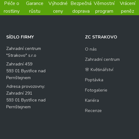
Péče o
Garance
Výhodné
Bezpečná
Věrnostní
Vrácení
rostliny
růstu
ceny
doprava
program
peněz
SÍDLO FIRMY
ZC STRAKOVO
Zahradní centrum
O nás
"Strakovo" s.r.o
Zahradní centrum
Zahradní 459
🌸 Květinářství
593 01 Bystřice nad
Pernštejnem
Poptávka
Adresa provozovny:
Fotogalerie
Zahradní 291
593 01 Bystřice nad
Kariéra
Pernštejnem
Recenze