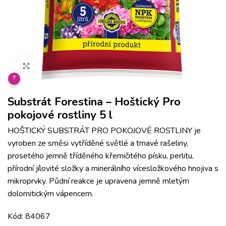
Klikněte pro zvětšení
?
Substrát Forestina – Hoštický Pro
pokojové rostliny 5 l
HOŠTICKÝ SUBSTRÁT PRO POKOJOVÉ ROSTLINY je
vyroben ze směsi vytříděné světlé a tmavé rašeliny,
prosetého jemně tříděného křemičitého písku, perlitu,
přírodní jílovité složky a minerálního vícesložkového hnojiva s
mikroprvky. Půdní reakce je upravena jemně mletým
dolomitickým vápencem.
Kód: 84067