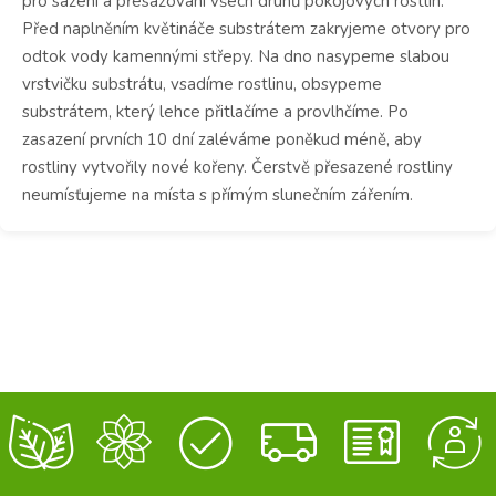
pro sázení a přesazování všech druhů pokojových rostlin.
Před naplněním květináče substrátem zakryjeme otvory pro
odtok vody kamennými střepy. Na dno nasypeme slabou
vrstvičku substrátu, vsadíme rostlinu, obsypeme
substrátem, který lehce přitlačíme a provlhčíme. Po
zasazení prvních 10 dní zaléváme poněkud méně, aby
rostliny vytvořily nové kořeny. Čerstvě přesazené rostliny
neumísťujeme na místa s přímým slunečním zářením.