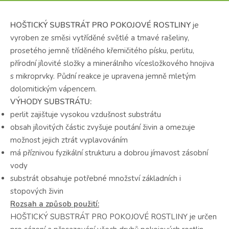
HOŠTICKÝ SUBSTRÁT PRO POKOJOVÉ ROSTLINY
je
vyroben ze směsi vytříděné světlé a tmavé rašeliny,
prosetého jemně tříděného křemičitého písku, perlitu,
přírodní jílovité složky a minerálního vícesložkového hnojiva
s mikroprvky. Půdní reakce je upravena jemně mletým
dolomitickým vápencem.
VÝHODY
SUBSTRÁTU:
perlit zajištuje vysokou vzdušnost substrátu
obsah jílovitých částic zvyšuje poutání živin a omezuje
možnost jejich ztrát vyplavováním
má příznivou fyzikální strukturu a dobrou jímavost zásobní
vody
substrát obsahuje potřebné množství základních i
stopových živin
Rozsah a způsob použití:
HOŠTICKÝ SUBSTRÁT PRO POKOJOVÉ ROSTLINY je určen