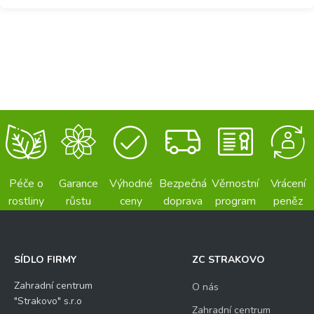
Péče o
Garance
Výhodné
Bezpečná
Věrnostní
Vrácení
rostliny
růstu
ceny
doprava
program
peněz
SÍDLO FIRMY
ZC STRAKOVO
Zahradní centrum
O nás
"Strakovo" s.r.o
Zahradní centrum