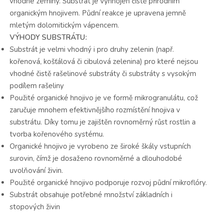
vhodné zeminy. Substrát je vyhnojen čistě přírodním
organickým hnojivem. Půdní reakce je upravena jemně
mletým dolomitickým vápencem.
VÝHODY SUBSTRÁTU:
Substrát je velmi vhodný i pro druhy zelenin (např.
kořenová, košťálová či cibulová zelenina) pro které nejsou
vhodné čistě rašelinové substráty či substráty s vysokým
podílem rašeliny
Použité organické hnojivo je ve formě mikrogranulátu, což
zaručuje mnohem efektivnějšího rozmístění hnojiva v
substrátu. Díky tomu je zajištěn rovnoměrný růst rostlin a
tvorba kořenového systému.
Organické hnojivo je vyrobeno ze široké škály vstupních
surovin, čímž je dosaženo rovnoměrné a dlouhodobé
uvolňování živin.
Použité organické hnojivo podporuje rozvoj půdní mikroflóry.
Substrát obsahuje potřebné množství základních i
stopových živin