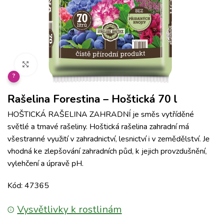
Klikněte pro zvětšení
?
Rašelina Forestina – Hoštická 70 l
HOŠTICKÁ RAŠELINA ZAHRADNÍ je směs vytříděné
světlé a tmavé rašeliny. Hoštická rašelina zahradní má
všestranné využití v zahradnictví, lesnictví i v zemědělství. Je
vhodná ke zlepšování zahradních půd, k jejich provzdušnění,
vylehčení a úpravě pH.
Kód: 47365
Vysvětlivky k rostlinám