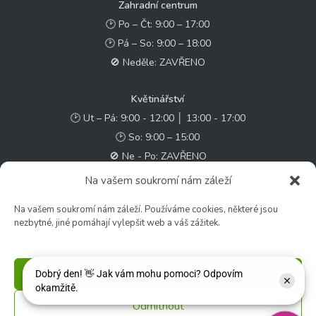
Zahradní centrum
🕑 Po – Čt: 9:00 – 17:00
🕑 Pá – So: 9:00 – 18:00
🚫 Neděle: ZAVŘENO
Květinářství
🕑 Ut – Pá: 9:00 - 12:00 │ 13:00 - 17:00
🕑 So: 9:00 – 15:00
🚫 Ne - Po: ZAVŘENO
Na vašem soukromí nám záleží
Rychlý kontakt:
Na vašem soukromí nám záleží. Používáme cookies, některé jsou
✉️ e-shop@zcstrakovo.cz
nezbytné, jiné pomáhají vylepšit web a váš zážitek.
Sledujte nás:
Příjmout
Odmítnout