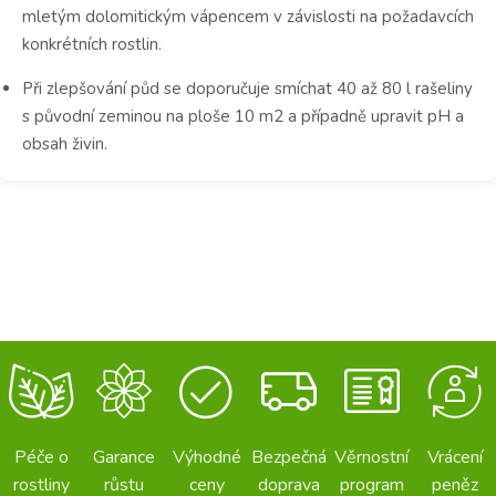
mletým dolomitickým vápencem v závislosti na požadavcích
konkrétních rostlin.
Při zlepšování půd se doporučuje smíchat 40 až 80 l rašeliny
s původní zeminou na ploše 10 m2 a případně upravit pH a
obsah živin.
Péče o
Garance
Výhodné
Bezpečná
Věrnostní
Vrácení
rostliny
růstu
ceny
doprava
program
peněz