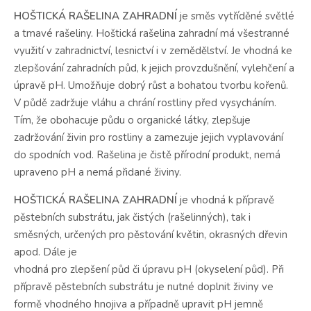
HOŠTICKÁ RAŠELINA ZAHRADNÍ
je směs vytříděné světlé
a tmavé rašeliny. Hoštická rašelina zahradní má všestranné
využití v zahradnictví, lesnictví i v zemědělství. Je vhodná ke
zlepšování zahradních půd, k jejich provzdušnění, vylehčení a
úpravě pH. Umožňuje dobrý růst a bohatou tvorbu kořenů.
V půdě zadržuje vláhu a chrání rostliny před vysycháním.
Tím, že obohacuje půdu o organické látky, zlepšuje
zadržování živin pro rostliny a zamezuje jejich vyplavování
do spodních vod. Rašelina je čistě přírodní produkt, nemá
upraveno pH a nemá přidané živiny.
HOŠTICKÁ RAŠELINA ZAHRADNÍ
je vhodná k přípravě
pěstebních substrátu, jak čistých (rašelinných), tak i
směsných, určených pro pěstování květin, okrasných dřevin
apod. Dále je
vhodná pro zlepšení půd či úpravu pH (okyselení půd). Při
přípravě pěstebních substrátu je nutné doplnit živiny ve
formě vhodného hnojiva a případně upravit pH jemně