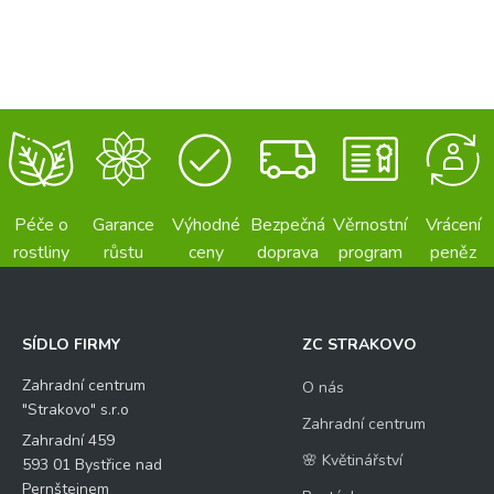
Péče o
Garance
Výhodné
Bezpečná
Věrnostní
Vrácení
rostliny
růstu
ceny
doprava
program
peněz
SÍDLO FIRMY
ZC STRAKOVO
Zahradní centrum
O nás
"Strakovo" s.r.o
Zahradní centrum
Zahradní 459
🌸 Květinářství
593 01 Bystřice nad
Pernštejnem