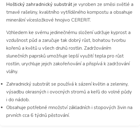
Hoštický zahradnický substrát
je vyroben ze směsi světlé a
tmavé rašeliny, kvalitního vytříděného kompostu a obsahuje
minerální vícesložkové hnojivo CERERIT.
Vzhledem ke svému jedinečnému složení udržuje kyprost a
vzdušnost půd a zaručuje tak dobrý růst, bohatou tvorbu
kořenů a květů u všech druhů rostlin. Zadržováním
slunečních paprsků umožňuje lepší využití tepla pro růst
rostlin, urychluje jejich zakořeňování a přispívá k zadržování
vláhy.
Zahradnický substrát se používá k sázení květin a zeleniny,
výsadbu okrasných i ovocných stromů a keřů do volné půdy
i do nádob.
Obsahuje potřebné množství základních i stopových živin na
prvních cca 6 týdnů pěstování.