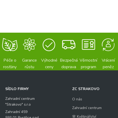
Péče o
Garance
Výhodné
Bezpečná
Věrnostní
Vrácení
rostliny
růstu
ceny
doprava
program
peněz
SÍDLO FIRMY
ZC STRAKOVO
Zahradní centrum
O nás
"Strakovo" s.r.o
Zahradní centrum
Zahradní 459
🌸 Květinářství
593 01 Bystřice nad