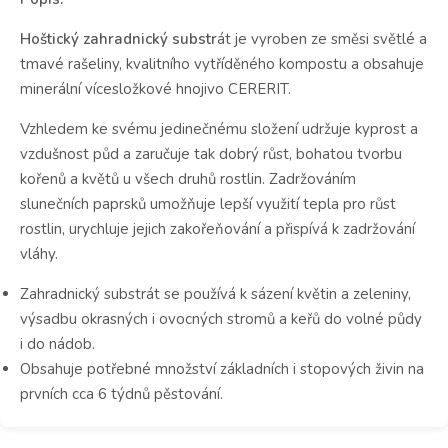
Hoštický zahradnický substr
át je vyroben ze směsi světlé a
tmavé rašeliny, kvalitního vytříděného kompostu a obsahuje
minerální vícesložkové hnojivo CERERIT.
Vzhledem ke svému jedinečnému složení udržuje kyprost a
vzdušnost půd a zaručuje tak dobrý růst, bohatou tvorbu
kořenů a květů u všech druhů rostlin. Zadržováním
slunečních paprsků umožňuje lepší využití tepla pro růst
rostlin, urychluje jejich zakořeňování a přispívá k zadržování
vláhy.
Zahradnický substrát se používá k sázení květin a zeleniny,
výsadbu okrasných i ovocných stromů a keřů do volné půdy
i do nádob.
Obsahuje potřebné množství základních i stopových živin na
prvních cca 6 týdnů pěstování.