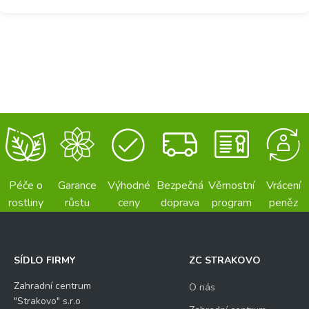
Péče o
Garance
Výhodné
Bezpečná
Věrnostní
Vrácení
rostliny
růstu
ceny
doprava
program
peněz
SÍDLO FIRMY
ZC STRAKOVO
Zahradní centrum
O nás
"Strakovo" s.r.o