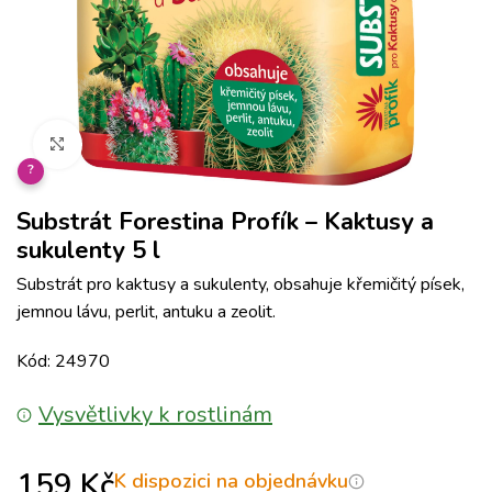
Klikněte pro zvětšení
?
Substrát Forestina Profík – Kaktusy a
sukulenty 5 l
Substrát pro kaktusy a sukulenty, obsahuje křemičitý písek,
jemnou lávu, perlit, antuku a zeolit.
Kód: 24970
Vysvětlivky k rostlinám
159
Kč
K dispozici na objednávku