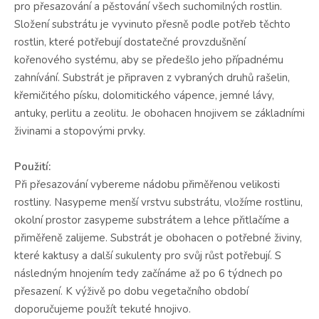
pro přesazování a pěstování všech suchomilných rostlin.
Složení substrátu je vyvinuto přesně podle potřeb těchto
rostlin, které potřebují dostatečné provzdušnění
kořenového systému, aby se předešlo jeho případnému
zahnívání. Substrát je připraven z vybraných druhů rašelin,
křemičitého písku, dolomitického vápence, jemné lávy,
antuky, perlitu a zeolitu. Je obohacen hnojivem se základními
živinami a stopovými prvky.
Použití:
Při přesazování vybereme nádobu přiměřenou velikosti
rostliny. Nasypeme menší vrstvu substrátu, vložíme rostlinu,
okolní prostor zasypeme substrátem a lehce přitlačíme a
přiměřeně zalijeme. Substrát je obohacen o potřebné živiny,
které kaktusy a další sukulenty pro svůj růst potřebují. S
následným hnojením tedy začínáme až po 6 týdnech po
přesazení. K výživě po dobu vegetačního období
doporučujeme použít tekuté hnojivo.