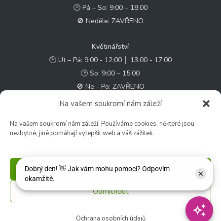
🕑 Pá – So: 9:00 – 18:00
🚫 Neděle: ZAVŘENO
Květinářství
🕑 Ut – Pá: 9:00 - 12:00 │ 13:00 - 17:00
🕑 So: 9:00 – 15:00
🚫 Ne - Po: ZAVŘENO
Na vašem soukromí nám záleží
Rychlý kontakt:
Na vašem soukromí nám záleží. Používáme cookies, některé jsou
✉️ e-shop@zcstrakovo.cz
nezbytné, jiné pomáhají vylepšit web a váš zážitek.
Sledujte nás:
Příjmout
Odmítnout
© 2026 Zahradní centrum "Strakovo" s.r.o. – Všechna práva vyhrazena. |
Vytvořilo
inetio s. r. o.
Ochrana osobních údajů