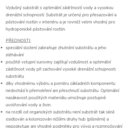
Vzdušný substrát s optimální zádržností vody a vysokou
drenážní schopností. Substrát je určený pro přesazování a
pěstování rostlin v interiéru a je rovněž velmi vhodný pro
hydroponické pěstování rostlin.
PŘEDNOSTI:
speciální složení zabraňuje zhutnění substrátu a jeho
sléhávání
použité vstupní suroviny zajištují vzdušnost a optimální
zádržnost vody při zachování vysoké drenážní schopnosti
substrátu
díky vhodnému výběru a poměru základních komponentu
nedochází k přemokření ani přeschnutí substrátu. Optimální
nasákavost použitých materiálu umožnuje postupné
uvolňování vody a živin.
na rozdíl od organických substrátu není substrát tak silně
osidlován a kolonizován nižšími druhy hub (plísněmi) a
neposkytuje ani vhodné podmínky pro vývoj a rozmnožování