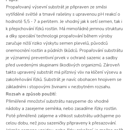
Propařovaný výsevní substrát je připraven ze směsi
vytříděné světlé a tmavé rašeliny s upravenou pH reakcí o
hodnotě 5,5 - 7 a perlitem. Je vhodný jak k setí semen, tak i
k přepichování řízků rostlin. Má mimořádně jemnou strukturu
a díky speciální technologii propařování během výroby
zaručuje nižší riziko výskytu semen plevelů, původců
onemocnění rostlin a půdních škůdců. Propařování substrátu
je významný preventivní prvek v ochraně sazenic a sadby
před uvedenými skupinami škodlivých organizmů. Zároveň
takto upravený substrát má příznivý vliv na klíčení výsevu a
zakořeňování řízků. Substrát je navíc obohacen hnojivem se
základními i stopovými živinami v nezbytném rozsahu.
Rozsah a způsob použití:
Přiměřené množství substrátu nasypeme do vhodné
nádoby a zasejeme semínka, nebo zasadíme řízky rostlin.
Poté přiměřeně zalijeme a vlhkost substrátu udržujeme po
celou dobu, než jsou sazeničky připraveny k přesazování.