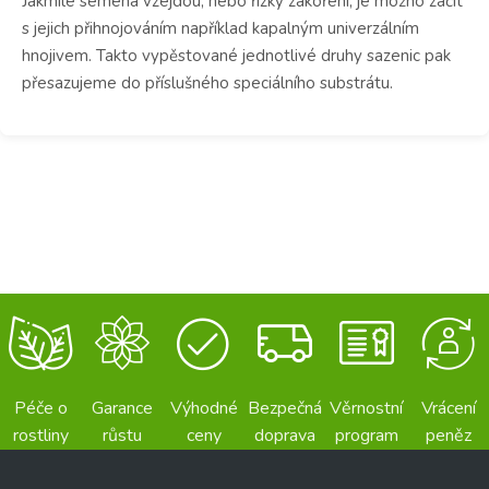
Jakmile semena vzejdou, nebo řízky zakoření, je možno začít
s jejich přihnojováním například kapalným univerzálním
hnojivem. Takto vypěstované jednotlivé druhy sazenic pak
přesazujeme do příslušného speciálního substrátu.
Péče o
Garance
Výhodné
Bezpečná
Věrnostní
Vrácení
rostliny
růstu
ceny
doprava
program
peněz