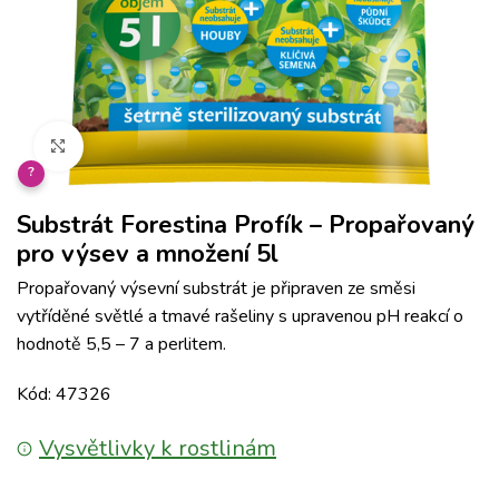
Klikněte pro zvětšení
?
Substrát Forestina Profík – Propařovaný
pro výsev a množení 5l
Propařovaný výsevní substrát je připraven ze směsi
vytříděné světlé a tmavé rašeliny s upravenou pH reakcí o
hodnotě 5,5 – 7 a perlitem.
Kód: 47326
Vysvětlivky k rostlinám