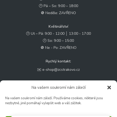
🕑 Pá – So: 9:00 – 18:00
🚫 Neděle: ZAVŘENO
Květinářství
🕑 Ut – Pá: 9:00 - 12:00 │ 13:00 - 17:00
🕑 So: 9:00 – 15:00
🚫 Ne - Po: ZAVŘENO
Rychlý kontakt:
✉️ e-shop@zcstrakovo.cz
Sledujte nás:
Na vašem soukromí nám záleží
Na vašem soukromí nám záleží. Používáme cookies, některé jsou
nezbytné, jiné pomáhají vylepšit web a váš zážitek.