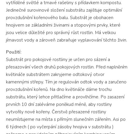
vytříděné světlé a tmavé rašeliny s přídavkem kompostu.
Jedinečné surovinové složení substrátu zajišťuje optimální
provzdušnění kořenového balu. Substrát je obohacen
hnojivem se základními živinami a stopovými prvky, které
jsou velice důležité pro správný růst rostlin. Má velkou
jímavost vody a zároveň zabraňuje vyplavování těchto živin.
Použití:
Substrát pro pokojové rostliny je určen pro sázení a
přesazování všech druhů pokojových rostlin. Před naplněním
květináče substrátem zakryjeme odtokový otvor
kamennými střepy. Tím je regulován odtok vody a zaručeno
provzdušnění kořenů. Na dno květináče dáme trochu
substrátu, který lehce přitlačíme a provlhčíme. Po zasazení
prvních 10 dní zaléváme poněkud méně, aby rostliny
vytvořily nové kořeny. Čerstvě přesazené rostliny
neumísťujeme na místa s přímým slunečním zářením. Asi po
6 týdnech ( po vyčerpání zásoby hnojiva v substrátu )