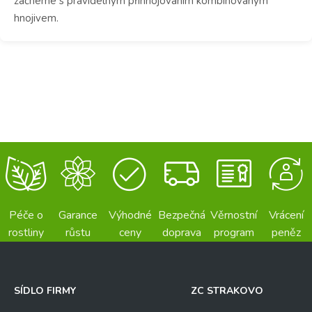
začneme s pravidelným přihnojováním kombinovaným
hnojivem.
Péče o
Garance
Výhodné
Bezpečná
Věrnostní
Vrácení
rostliny
růstu
ceny
doprava
program
peněz
SÍDLO FIRMY
ZC STRAKOVO