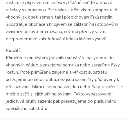
rostlin. Je připraven ze směsi vytříděné světlé a tmavé
rašeliny s upravenou PH reakcí a přídavkem kompostu. Je
vhodný jak k setí semen, tak i přepichování řízků rostlin.
Substrát je obohacen hnojivem se základními i stopovými
živinmi v nezbytném rozsahu, což má příznivý vliv na
bezproblémové zakořeňování řízků a klíčení výsevů.
Použití:
Přiměřené množství výsevního substrátu nasypeme do
vhodných nádob a zasejeme semínka nebo zasadíme řízky
rostlin. Poté přiměřeně zalijeme a vlhkost substrátu
udržujeme po celou dobu, než jsou sazeničky připraveny k
přesazování. Jakmile semena vzejdou nebo řízky zakoření, je
možno začít s jejich přihnojováním. Takto vypěstované
jedlotlivé druhy sazenic pak přesazujeme do příslušného
speciálního substrátu.