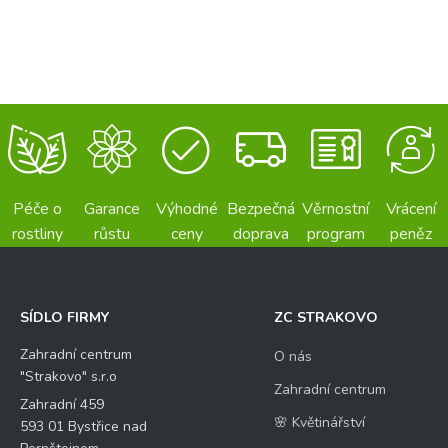
Péče o
Garance
Výhodné
Bezpečná
Věrnostní
Vrácení
rostliny
růstu
ceny
doprava
program
peněz
SÍDLO FIRMY
ZC STRAKOVO
Zahradní centrum
O nás
"Strakovo" s.r.o
Zahradní centrum
Zahradní 459
🌸 Květinářství
593 01 Bystřice nad