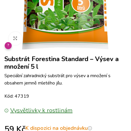
Klikněte pro zvětšení
?
Substrát Forestina Standard – Výsev a
množení 5 l
Speciální zahradnický substrát pro výsev a množení s
obsahem jemně mletého jílu.
Kód: 47319
Vysvětlivky k rostlinám
59
Kč
K dispozici na objednávku