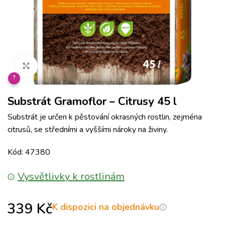
Klikněte pro zvětšení
?
Substrát Gramoflor – Citrusy 45 l
Substrát je určen k pěstování okrasných rostlin, zejména
citrusů, se středními a vyššími nároky na živiny.
Kód: 47380
Vysvětlivky k rostlinám
339
Kč
K dispozici na objednávku