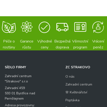
Péče o
Garance
Výhodné
Bezpečná
Věrnostní
Vrácení
rostliny
růstu
ceny
doprava
program
peněz
SÍDLO FIRMY
ZC STRAKOVO
Zahradní centrum
O nás
"Strakovo" s.r.o
Zahradní centrum
Zahradní 459
🌸 Květinářství
593 01 Bystřice nad
Pernštejnem
Poptávka
Adresa provozovny: