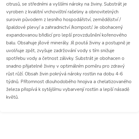
citrusů, se středními a vyššími nároky na živiny. Substrát je
vyroben z kvalitní vrchovištní rašeliny a obnovitelných
surovin původem z lesního hospodářství, zemědělství /
špaldové plevy/ a zahradnictví /kompost/. Je obohacený
expandovanou břidlicí pro lepší provzdušnění kořenového
balu. Obsahuje jílové minerály. Jíl poutá živiny a postupně je
uvolňuje zpět, zvyšuje zadržování vody s tím snižuje
spotřebu vody a četnost zálivky. Substrát je obohacen o
snadno přijatelné živiny v optimálním poměru pro zdravý
růst růží. Obsah živin pokrývá nároky rostlin na dobu 4-6
týdnů. Přítomnost dlouhodobého hnojiva a chelatizovaného
železa přispívá k sytějšímu vybarvenjí rostlin a lepší násadě
květů.