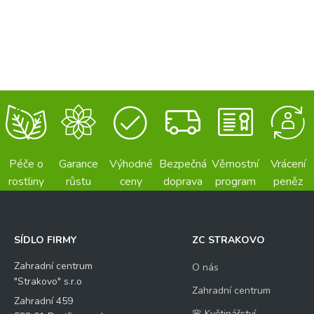
Péče o
Garance
Výhodné
Bezpečná
Věrnostní
Vrácení
rostliny
růstu
ceny
doprava
program
peněz
SÍDLO FIRMY
ZC STRAKOVO
Zahradní centrum
O nás
"Strakovo" s.r.o
Zahradní centrum
Zahradní 459
🌸 Květinářství