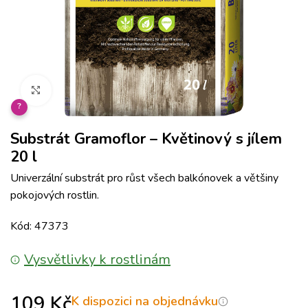
Klikněte pro zvětšení
?
Substrát Gramoflor – Květinový s jílem
20 l
Univerzální substrát pro růst všech balkónovek a většiny
pokojových rostlin.
Kód: 47373
Vysvětlivky k rostlinám
109
Kč
K dispozici na objednávku