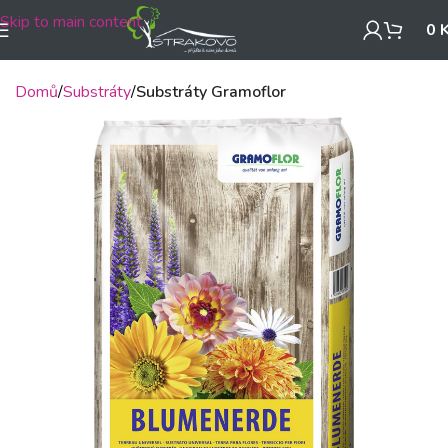
Skip to main content
0
Domů
Substráty
Substráty Gramoflor