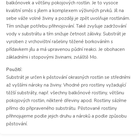
balkónovek a většiny pokojových rostlin. Je to vysoce
kvalitní směs s jílem a komplexem výživných prvků. Jíl na
sebe váže volné živiny a později je zpět uvolňuje rostlinám.
Tím snižuje potřebu přihnojování. Také zvyšuje zadržování
vody v substrátu a tím snižuje četnost zálivky. Substrát je
vyroben z vrchovištní rašeliny těžené borkováním s
přídavkem jílu a má upravenou půdní reakci. Je obohacen
základními i stopovými živinami, zvláště Mo.
Použití:
Substrát je určen k pěstování okrasných rostlin se středními
až vyššími nároky na živiny. Vhodné pro rostliny vyžadující
těžší substráty, např. všechny balkónové rostliny, většinu
pokojových rostlin, některé dřeviny apod. Rostliny sázíme
přímo do připraveného substrátu. Pěstované rostliny
přihnojujeme podle jejich druhu a nároků a podle způsobu
pěstování.