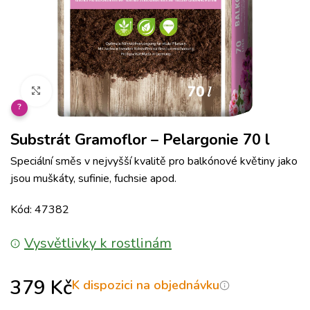
Klikněte pro zvětšení
?
Substrát Gramoflor – Pelargonie 70 l
Speciální směs v nejvyšší kvalitě pro balkónové květiny jako
jsou muškáty, sufinie, fuchsie apod.
Kód: 47382
Vysvětlivky k rostlinám
379
Kč
K dispozici na objednávku