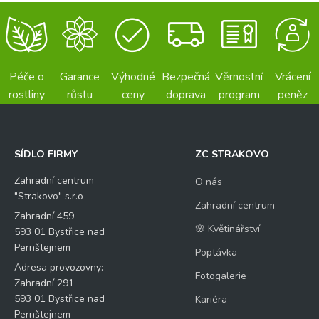
Péče o
Garance
Výhodné
Bezpečná
Věrnostní
Vrácení
rostliny
růstu
ceny
doprava
program
peněz
SÍDLO FIRMY
ZC STRAKOVO
Zahradní centrum
O nás
"Strakovo" s.r.o
Zahradní centrum
Zahradní 459
🌸 Květinářství
593 01 Bystřice nad
Pernštejnem
Poptávka
Adresa provozovny:
Fotogalerie
Zahradní 291
593 01 Bystřice nad
Kariéra
Pernštejnem